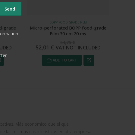
BOPP FOOD GRADE FILM
d-grade
Micro-perforated BOPP food-grade
Micro-
Film 30 cm 20 my
nformation
54,75
€
52,01
€
74
LUDED
VAT NOT INCLUDED
ter.
ADD TO CART
tativas. Más económico que el que
-
 las mismas características en otra empresa.