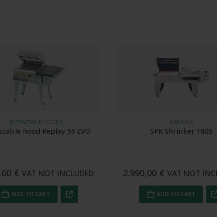
20
my
cantidad
RETRACTABLE HOODS
MANUALS
ctable hood Replay 55 EVO
SPK Shrinker 1806
0,00
€
2.990,00
€
VAT NOT INCLUDED
VAT NOT INC
ADD TO CART
ADD TO CART