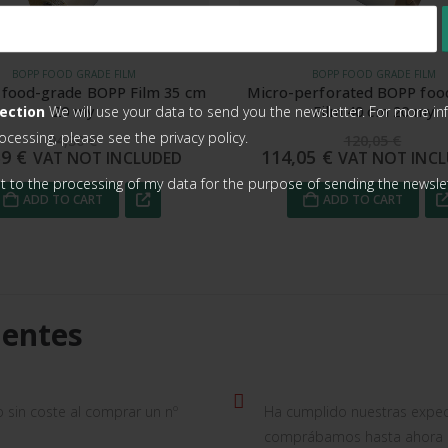
BOPP FOOD GRADE FILM
BOPP FOOD GRADE FILM
food-grade BOPP Film 35 cm
Micro-perforated BOPP foo
20 my
Film 40 cm 20 my
ection
We will use your data to send you the newsletter. For more i
ocessing, please see the
privacy policy.
94,30
€
120,05
€
59
€
114,05
€
VAT NOT INCLUDED
VAT NOT INC
t to the processing of my data for the purpose of sending the newslet
ADD TO CART
ADD TO CART
ientes
o sin coste al comprar un nº
Ha cumplido nuestras expec
comprábamos hasta ahora de