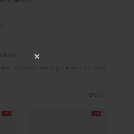
cio de alimentos.
a.
roductos.
nal, eficiente y atractivo, garantizando la frescura y
-5%
-5%