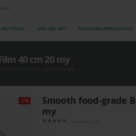
 MATERIALS
WHO ARE WE?
PACKAGING APPLICATIONS
Film 40 cm 20 my
 PACKAGING PLASTICS
,
BOPP FOODFILM
Smooth food-grade B
-5%
my
( No ratings yet. )
0
out of 5