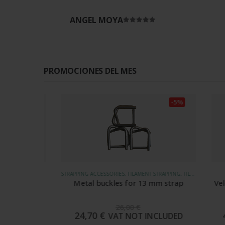
ANGEL MOYA
Rated
5
out of 5
PROMOCIONES DEL MES
-5%
-5%
STRAPPING ACCESSORIES, FILAMENT STRAPPING, FILAMENT TEXTILE STRAPS
GG250
Metal buckles for 13 mm strap
Velcro s
26,00
€
24,70
€
490
UDED
VAT NOT INCLUDED