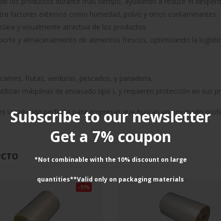
de los productos durante más tiempo, ayudando a reducir el desperdi
tra factores externos como humedad, polvo y otros contaminantes.
lara y visualmente atractiva de los productos.
sporte y almacenamiento de alimentos frescos, optimizando la logístic
carnes, frutas, verduras, pescados, y panadería.
tilizan máquinas de envasado tipo L y requieren protección en sus p
Subscribe to our newsletter
s la solución perfecta para empresas que buscan un envasado profesio
Get a 7% coupon
UCTO
*Not combinable with the 10% discount on large
quantities**Valid only on packaging materials
-5%