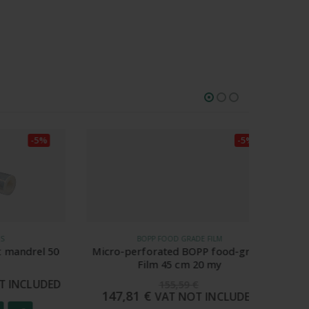
Alb
out of 5
-5%
-5%
BOPP FOOD GRADE FILM
drel 50
Micro-perforated BOPP food-grade
Micro
Film 45 cm 20 my
CLUDED
155,59
€
147,81
€
106
VAT NOT INCLUDED