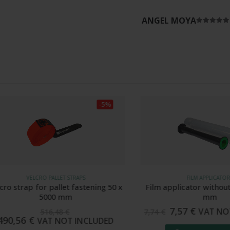
ANGEL MOYA
Rated
5
-5%
VELCRO PALLET STRAPS
FILM APPLICATORS
trap for pallet fastening 50 x
Film applicator without man
5000 mm
mm
7,57
€
VAT NOT IN
516,48
€
7,74
€
,56
€
VAT NOT INCLUDED