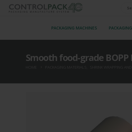
PACKAGING MACHINES
PACKAGING
Smooth food-grade BOPP 
HOME
PACKAGING MATERIALS
,
SHRINK WRAPPING AND