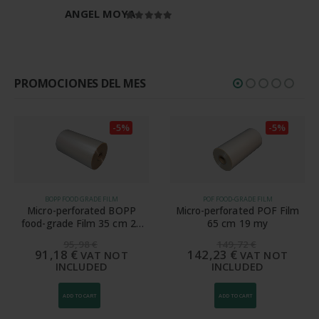
ANGEL MOYA
Rated
5
out of 5
PROMOCIONES DEL MES
-5%
-5%
BOPP FOOD GRADE FILM
POF FOOD-GRADE FILM
Micro-perforated BOPP
Micro-perforated POF Film
Mi
food-grade Film 35 cm 20
65 cm 19 my
my
95,98
€
149,72
€
91,18
€
142,23
€
VAT NOT
VAT NOT
INCLUDED
INCLUDED
ADD TO CART
ADD TO CART