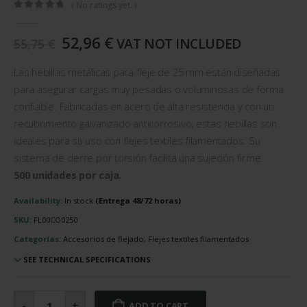
( No ratings yet. )
0
out of 5
The
The
52,96
€
VAT NOT INCLUDED
55,75
€
original
current
price
price
Las hebillas metálicas para fleje de 25 mm están diseñadas
was:
is:
para asegurar cargas muy pesadas o voluminosas de forma
55,75
52,96
confiable. Fabricadas en acero de alta resistencia y con un
€.
€.
recubrimiento galvanizado anticorrosivo, estas hebillas son
ideales para su uso con flejes textiles filamentados. Su
sistema de cierre por torsión facilita una sujeción firme.
500 unidades por caja.
Availability:
In stock
SKU:
FL00CO0250
Categorías:
Accesorios de flejado, Flejes textiles filamentados
SEE TECHNICAL SPECIFICATIONS
Hebillas
metálicas
-
+
ADD TO CART