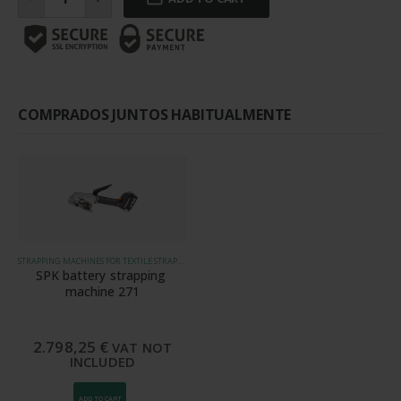
para
fleje
de
25
mm
cantidad
COMPRADOS JUNTOS HABITUALMENTE
STRAPPING MACHINES FOR TEXTILE STRAPPING
SPK battery strapping 
machine 271
2.798,25
€
VAT NOT
INCLUDED
ADD TO CART