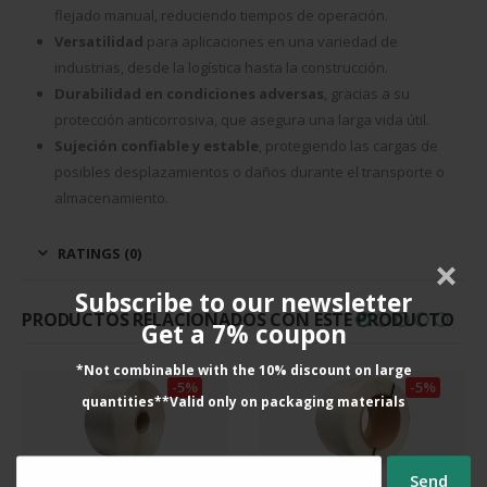
flejado manual, reduciendo tiempos de operación.
Versatilidad
para aplicaciones en una variedad de
industrias, desde la logística hasta la construcción.
Durabilidad en condiciones adversas
, gracias a su
protección anticorrosiva, que asegura una larga vida útil.
Sujeción confiable y estable
, protegiendo las cargas de
posibles desplazamientos o daños durante el transporte o
almacenamiento.
RATINGS (0)
Subscribe to our newsletter
PRODUCTOS RELACIONADOS CON ESTE PRODUCTO
Get a 7% coupon
*Not combinable with the 10% discount on large
-5%
-5%
quantities**Valid only on packaging materials