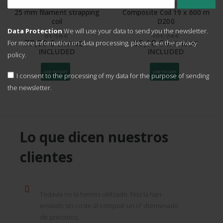
FILAMENT TEXTILE STRAPPING
STRAPPING ACCESSORIES
Composite Coil 19 x 600 m
Unions for 13 mm open PP
D200
strap
Data Protection
We will use your data to send you the newsletter.
101,24
€
36,20
€
96,18
€
34,39
€
For more information on data processing, please see the
privacy
VAT NOT
VAT NOT
INCLUDED
INCLUDED
policy.
ADD TO CART
ADD TO CART
I consent to the processing of my data for the purpose of sending
the newsletter.
Lo que dicen nuestros
clientes
Todavía no la hemos utilizado. Nos la han
enviado sin coste al comprar un nº dterminado
de precintos.