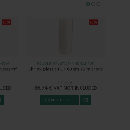
-5%
-5%
(POF)
POLYOLEFIN PLASTIC SHRINK FILM (POF)
POL
 microns
Shrink plastic POF 70 cm 15 microns
Shrink
104,88
€
99,64
€
85
UDED
VAT NOT INCLUDED
ADD TO CART