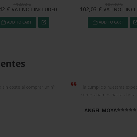
107,40
€
39,06
€
,03
€
37,11
€
VAT NOT INCLUDED
VAT NOT INCL
ADD TO CART
ADD TO CART
ientes
o sin coste al comprar un nº
Ha cumplido nuestras expec
comprábamos hasta ahora de
ANGEL MOYA
Rated
5