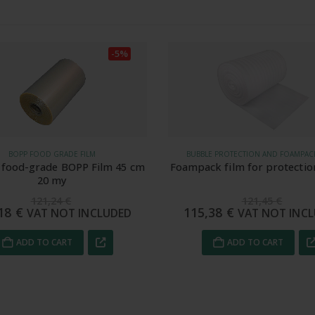
-5%
E PROTECTION AND FOAMPACK FOAM
POLYOLEFIN PLASTIC SHRINK FILM 
k film for protection 500 m²
Shrink plastic POF 60 cm 19
121,45
€
91,30
€
,38
€
86,74
€
VAT NOT INCLUDED
VAT NOT INCL
ADD TO CART
ADD TO CART