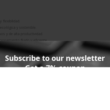
 flexibilidad.
ecológica y sostenible.
os y de alta productividad.
ionamiento fluido y eficiente.
e frente a golpes y vibraciones.
Subscribe to our newsletter
Get a 7% coupon
os durante el transporte y almacenamiento.
ajo rápido y sin interrupciones.
*Not combinable with the 10% discount on large
ostenible frente a materiales plásticos.
s a su longitud optimizada.
quantities**Valid only on packaging materials
ductos de diferentes tamaños y delicadezas.