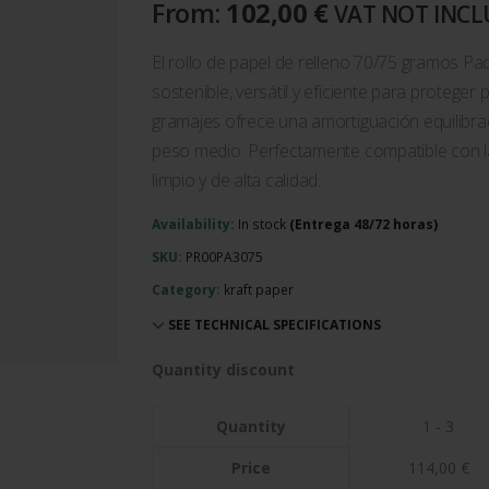
From:
102,00
€
VAT NOT INC
El rollo de papel de relleno 70/75 gramos Pa
sostenible, versátil y eficiente para protege
gramajes ofrece una amortiguación equilibrada
peso medio. Perfectamente compatible con la
limpio y de alta calidad.
Availability:
In stock
SKU:
PR00PA3075
Category:
kraft paper
SEE TECHNICAL SPECIFICATIONS
Quantity discount
Quantity
1 - 3
Price
114,00
€