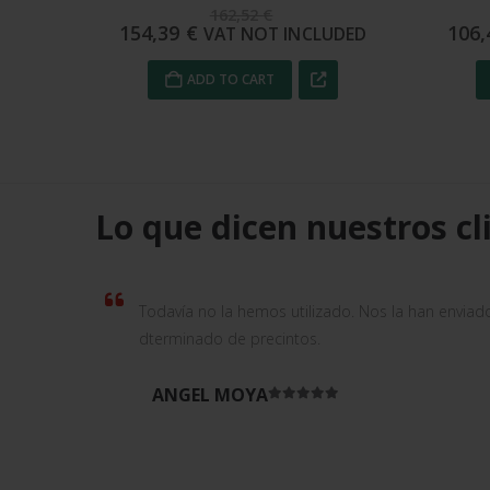
112,02
€
106,42
€
102
UDED
VAT NOT INCLUDED
ADD TO CART
Lo que dicen nuestros cl
Todavía no la hemos utilizado. Nos la han enviad
dterminado de precintos.
ANGEL MOYA
Rated
5
out of 5