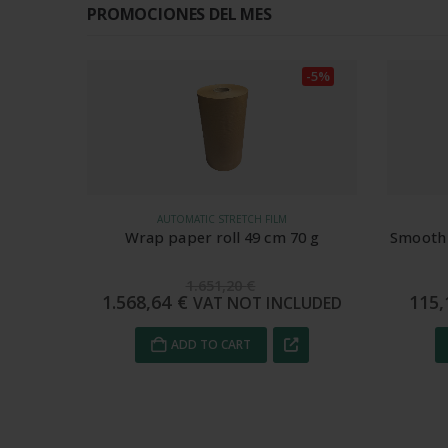
PROMOCIONES DEL MES
-5%
-5%
BOPP FOOD GRADE FILM
BUBBL
0 g
Smooth food-grade BOPP Film 45 cm
Foampac
20 my
121,24
€
115,18
€
115
LUDED
VAT NOT INCLUDED
ADD TO CART