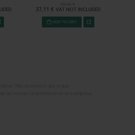
68,40
€
64,98
€
39
UDED
VAT NOT INCLUDED
ADD TO CART
tativas. Más económico que el que
-
 las mismas características en otra empresa.
Alb
out of 5