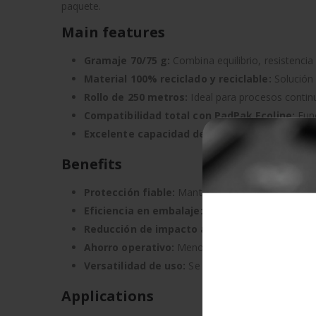
paquete.
Main features
Gramaje 70/75 g:
Combina equilibrio, resistencia y
Material 100% reciclado y reciclable:
Solución 
Rollo de 250 metros:
Ideal para procesos continu
Compatibilidad total con PadPak Ecoline:
Func
Excelente capacidad de amortiguación:
Proteg
Benefits
Protección fiable:
Mantiene los productos segur
Eficiencia en embalaje:
Facilita un flujo de trab
Reducción de impacto ambiental:
Alternativa s
Ahorro operativo:
Menos cambios de rollo gracia
Versatilidad de uso:
Se adapta fácilmente a pro
Applications