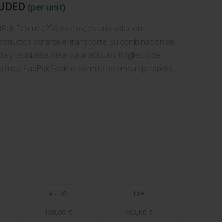
LUDED
(per unit)
dPak Ecoline (250 metros) es una solución
r productos durante el transporte. Su combinación de
 y resistente, ideal para artículos frágiles o de
 línea PadPak Ecoline, permite un embalaje rápido,
4 - 10
11+
108,00
€
102,00
€