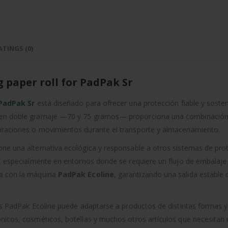
ATINGS (0)
g paper roll for PadPak Sr
PadPak Sr
está diseñado para ofrecer una protección fiable y soste
 en doble gramaje —70 y 75 gramos— proporciona una combinación ó
ibraciones o movimientos durante el transporte y almacenamiento.
ne una alternativa ecológica y responsable a otros sistemas de prot
e, especialmente en entornos donde se requiere un flujo de embalaje
da con la máquina
PadPak Ecoline
, garantizando una salida estable
mos PadPak Ecoline puede adaptarse a productos de distintas formas y
nicos, cosméticos, botellas y muchos otros artículos que necesitan u