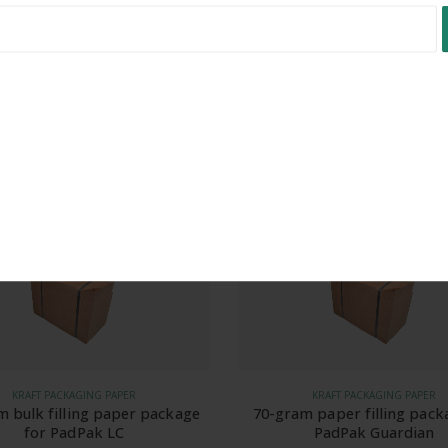
trónica o cosmética.
ección adicional.
ra evitar desplazamientos.
ection
We will use your data to send you the newsletter. For more i
y distribución
que buscan un embalaje sostenible y eficiente.
ocessing, please see the
privacy policy.
t to the processing of my data for the purpose of sending the newslet
UCTO
-5%
KRAFT PACKAGING PAPER
KRAFT PACKAGING PAPER
m paper filling package for
Greenline 70 gram filling
PadPak Guardian
package for Fillpak 