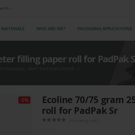
 MATERIALS
WHO ARE WE?
PACKAGING APPLICATIONS
er filling paper roll for PadPak S
VE PACKAGING
,
KRAFT PACKAGING PAPER
Ecoline 70/75 gram 25
-5%
roll for PadPak Sr
( No ratings yet. )
0
out of 5