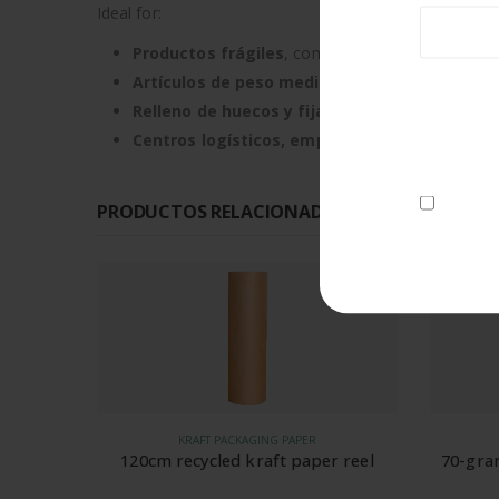
Ideal for:
Productos frágiles
, como vidrio, cerámica, elec
Artículos de peso medio
que requieren una prot
Relleno de huecos y fijación
dentro de cajas pa
Data Prot
Centros logísticos, empresas de e-commerce 
on data pr
I consen
PRODUCTOS RELACIONADOS CON ESTE PROD
-5%
-5%
KRAFT PACKAGING PAPER
 reel
70-gram bulk filling paper package
70-gra
for PadPak LC