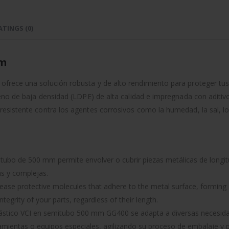
cantidad
ATINGS (0)
mm
rece una solución robusta y de alto rendimiento para proteger tus 
eno de baja densidad (LDPE) de alta calidad e impregnada con aditivos
esistente contra los agentes corrosivos como la humedad, la sal, lo
tubo de 500 mm permite envolver o cubrir piezas metálicas de longit
as y complejas.
lease protective molecules that adhere to the metal surface, forming a 
tegrity of your parts, regardless of their length.
ástico VCI en semitubo 500 mm GG400 se adapta a diversas necesida
amientas o equipos especiales, agilizando su proceso de embalaje y p