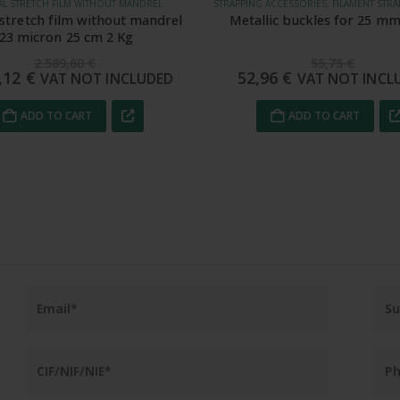
STRAPPING ACCESSORIES, FILAMENT STRAPPING, FILAMENT TEXTILE STRAPS
VCI EMITTERS
lic buckles for 25 mm strap
VCI ESD anti-static emit
55,75
€
140,16
€
96
€
133,12
€
VAT NOT INCLUDED
VAT NOT INC
ADD TO CART
ADD TO CART