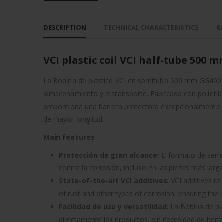
DESCRIPTION
TECHNICAL CHARACTERISTICS
R
VCI plastic coil VCI half-tube 500 
La Bobina de plástico VCI en semitubo 500 mm GG400 of
almacenamiento y el transporte. Fabricada con polietil
proporciona una barrera protectora excepcionalmente r
de mayor longitud.
Main features
Protección de gran alcance:
El formato de semi
contra la corrosión, incluso en las piezas más larg
State-of-the-art VCI additives:
VCI additives re
of rust and other types of corrosion, ensuring the in
Facilidad de uso y versatilidad:
La Bobina de pl
directamente los productos, sin necesidad de herr