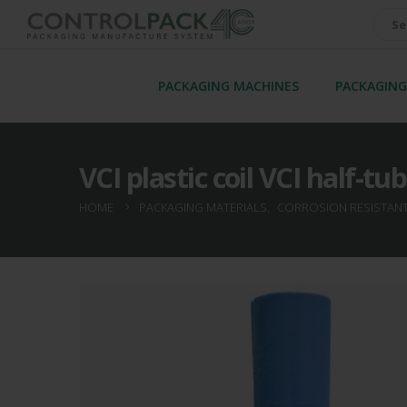
PACKAGING MACHINES
PACKAGING
VCI plastic coil VCI half-
HOME
PACKAGING MATERIALS
,
CORROSION RESISTAN