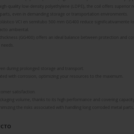
gh-quality low-density polyethylene (LDPE), the coil offers superior re
parts, even in demanding storage or transportation environments.
lástico VCI en semitubo 500 mm GG400 reduce significativamente lo
acto ambiental.
hickness (GG400) offers an ideal balance between protection and cos
c needs.
ven during prolonged storage and transport.
ated with corrosion, optimizing your resources to the maximum.
tomer satisfaction.
ckaging volume, thanks to its high performance and covering capacity
imizing the risks associated with handling long corroded metal parts.
UCTO