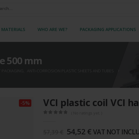
 MATERIALS
WHO ARE WE?
PACKAGING APPLICATIONS
tube 500 mm
T PACKAGING
,
ANTI-CORROSION PLASTIC SHEETS AND TUBES
VCI plastic coil VCI 
-5%
( No ratings yet. )
0
out of 5
The
The
54,52
€
VAT NOT INCL
57,39
€
original
current