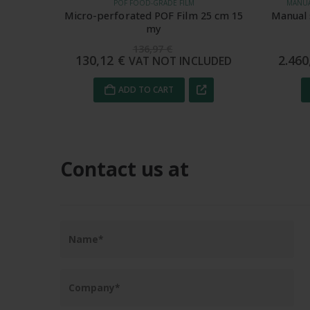
MANUAL STRETCH FILM WITHOUT MANDREL
5 cm 15
Manual stretch film without mandrel
Metal
23 micron 25 cm 2 Kg
2.589,60
€
2.460,12
€
52,
UDED
VAT NOT INCLUDED
ADD TO CART
Contact us at