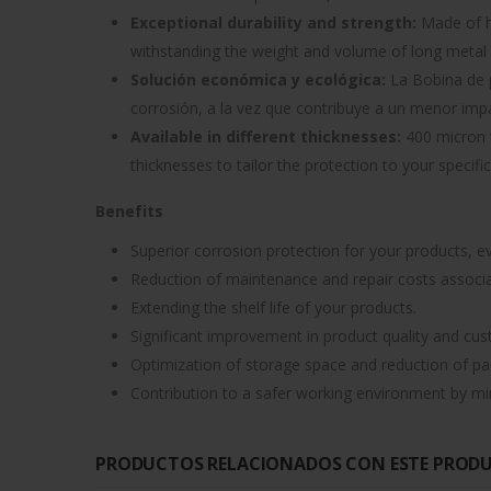
Exceptional durability and strength:
Made of hi
withstanding the weight and volume of long metal 
Solución económica y ecológica:
La Bobina de p
corrosión, a la vez que contribuye a un menor imp
Available in different thicknesses:
400 micron t
thicknesses to tailor the protection to your specifi
Benefits
Superior corrosion protection for your products, e
Reduction of maintenance and repair costs associ
Extending the shelf life of your products.
Significant improvement in product quality and cus
Optimization of storage space and reduction of pa
Contribution to a safer working environment by min
PRODUCTOS RELACIONADOS CON ESTE PROD