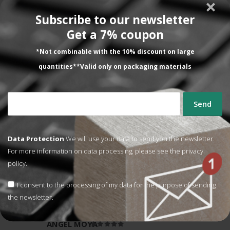
Spool holder roller sprocket
Engranaje de preestiro M1.5
Z37/82
Subscribe to our newsletter
309,68
€
299,18
€
VAT NOT
VAT NOT
Get a 7% coupon
INCLUDED
INCLUDED
*Not combinable with the 10% discount on large
ADD TO CART
ADD TO CART
quantities**Valid only on packaging materials
Lo que dicen nuestros
Data Protection
We will use your data to send you the newsletter.
clientes
For more information on data processing, please see the
privacy
policy.
Todavía no la hemos utilizado. Nos la han
I consent to the processing of my data for the purpose of sending
enviado sin coste al comprar un nº dterminado
the newsletter.
de precintos.
ANGEL MOYA