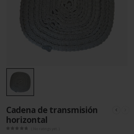
Cadena de transmisión
horizontal
( No ratings yet. )
0
out of 5