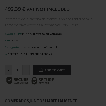
492,39
€
VAT NOT INCLUDED
Recambio de la cadena de transmisión horizontal para la
gama de envolvedoras automáticas Helix Futura.
Availability:
In stock
SKU:
R2480310102
Categoría:
Envolvedora automática Helix
SEE TECHNICAL SPECIFICATIONS
Cadena
de
-
+
ADD TO CART
transmisión
horizontal
cantidad
COMPRADOS JUNTOS HABITUALMENTE