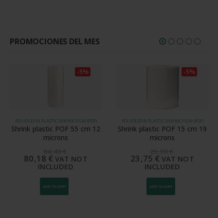
Rated
5
out of 5
PROMOCIONES DEL MES
-5%
-5%
POLYOLEFIN PLASTIC SHRINK FILM (POF)
POLYOLEFIN PLASTIC SHRINK FILM (POF)
Shrink plastic POF 55 cm 12
Shrink plastic POF 15 cm 19
microns
microns
84,40
€
25,00
€
80,18
€
23,75
€
VAT NOT
VAT NOT
INCLUDED
INCLUDED
ADD TO CART
ADD TO CART