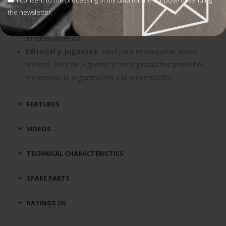
I consent to the processing of my data for the purpose of sending
sellar herramientas, piezas de repuesto y otros artículos
the newsletter.
de ferretería, facilitando su manipulación y
almacenamiento.
Editorial y Juguetes
: Ideal para empaquetar libros,
revistas, sets de juguetes y otros productos pequeños,
mejorando la organización y la presentación.
FEATURES
VIDEOS
TECHNICAL CHARACTERISTICS
SPARE PARTS
RATINGS (0)