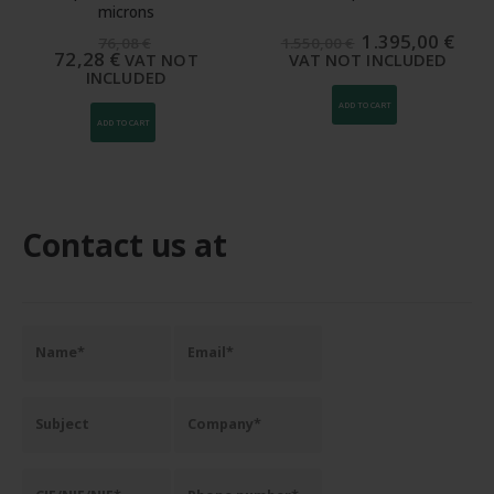
microns
The
The
1.395,00
€
76,08
€
1.550,00
€
original
curr
72,28
€
VAT NOT
VAT NOT INCLUDED
price
pric
INCLUDED
was:
is:
1.550,00
1.39
ADD TO CART
€.
€.
ADD TO CART
Contact us at