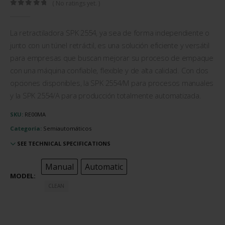
( No ratings yet. )
0
out of 5
La retractiladora SPK 2554, ya sea de forma independiente o
junto con un túnel retráctil, es una solución eficiente y versátil
para empresas que buscan mejorar su proceso de empaque
con una máquina confiable, flexible y de alta calidad. Con dos
opciones disponibles, la SPK 2554/M para procesos manuales
y la SPK 2554/A para producción totalmente automatizada.
SKU:
RE00MA
Categoría:
Semiautomáticos
SEE TECHNICAL SPECIFICATIONS
Manual
Automatic
MODEL
CLEAN