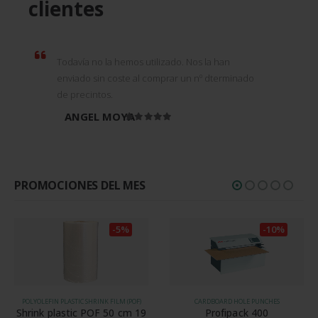
clientes
Todavía no la hemos utilizado. Nos la han
enviado sin coste al comprar un nº dterminado
de precintos.
ANGEL MOYA
Rated
5
out of 5
PROMOCIONES DEL MES
-5%
-10%
POLYOLEFIN PLASTIC SHRINK FILM (POF)
CARDBOARD HOLE PUNCHES
Shrink plastic POF 50 cm 19
Profipack 400