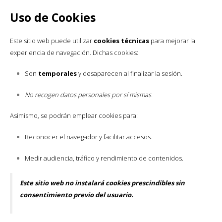
Uso de Cookies
Este sitio web puede utilizar
cookies técnicas
para mejorar la
experiencia de navegación. Dichas cookies:
Son
temporales
y desaparecen al finalizar la sesión.
No recogen datos personales por sí mismas
.
Asimismo, se podrán emplear cookies para:
Reconocer el navegador y facilitar accesos.
Suscríbete en nuestro newsletter
Obtén un cupón del 7%
Medir audiencia, tráfico y rendimiento de contenidos.
*no es acumulable con el descuento del 10% en grandes
Este sitio web no instalará cookies prescindibles sin
cantidades
consentimiento previo del usuario.
**válido solo en productos de material de embalaje