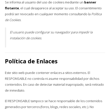
Se informa al usuario del uso de cookies mediante un
banner
flotante
, el cual desaparece al aceptar su uso. El consentimiento
podrá ser revocado en cualquier momento consultando la
Política
de Cookies
.
Protección de datos
Utilizaremos tus datos para enviar el boletín tus derinformativo. Para
El usuario puede configurar su navegador para impedir la
más información sobre el tratamiento yechos, consulta la
política de
instalación de cookies.
privacidad
Acepto el tratamiento de datos para enviar el boletín informativo
Política de Enlaces
Este sitio web puede contener enlaces a sitios externos. El
RESPONSABLE no controla ni asume responsabilidad por dichos
contenidos. En caso de detectar material inapropiado, será retirado
de inmediato.
El RESPONSABLE tampoco se hace responsable de los contenidos
generados por terceros (foros, blogs, redes sociales, etc.). No