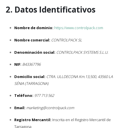
2. Datos Identificativos
Nombre de dominio:
https://www.controlpack.com
Nombre comercial:
CONTROLPACK SL
Denominación social:
CONTROLPACK SYSTEMS S.L.U.
NIF:
B43367796
Domicilio social:
CTRA. ULLDECONA Km.13,500, 43560 LA
SÉNIA (TARRAGONA)
Teléfono:
977 713 562
Email:
marketing@controlpack.com
Registro Mercantil:
Inscrita en el Registro Mercantil de
Tarragona