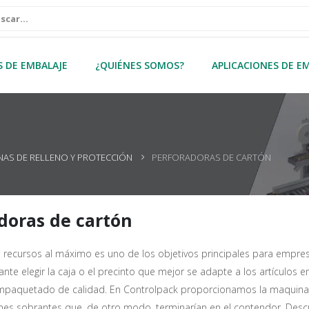
S DE EMBALAJE
¿QUIÉNES SOMOS?
APLICACIONES DE E
NAS DE RELLENO Y PROTECCIÓN
PERFORADORAS DE CARTÓN
doras de cartón
os recursos al máximo es uno de los objetivos principales para empr
ante elegir la caja o el precinto que mejor se adapte a los artículos
mpaquetado de calidad. En Controlpack proporcionamos la maquinaria
ones sobrantes que, de otro modo, terminarían en el contendor. Desc