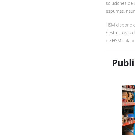
soluciones de 
Acepto e
espumas, neumá
HSM dispone de
destructoras d
de HSM colabor
Publi