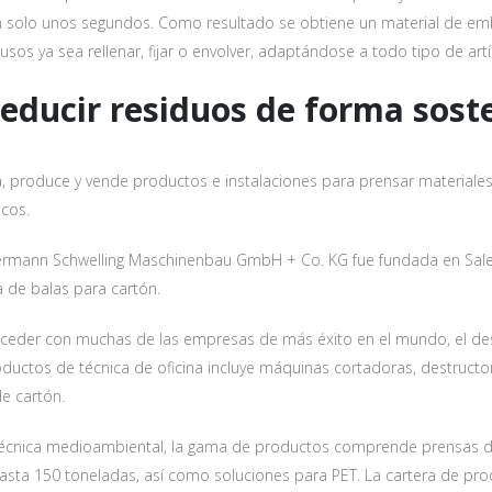
an solo unos segundos. Como resultado se obtiene un material de embal
usos ya sea rellenar, fijar o envolver, adaptándose a todo tipo de artí
uscríbete en nuestro newslett
educir residuos de forma sost
Obtén un cupón del 7%
, produce y vende productos e instalaciones para prensar materiales r
*no es acumulable con el descuento del 10% en grandes cantidades
icos.
**válido solo en productos de material de embalaje
rmann Schwelling Maschinenbau GmbH + Co. KG fue fundada en Salem
 de balas para cartón.
eder con muchas de las empresas de más éxito en el mundo, el des
ductos de técnica de oficina incluye máquinas cortadoras, destruc
e cartón.
n de datos
os tus datos para enviar el boletín tus derinformativo. Para más info
técnica medioambiental, la gama de productos comprende prensas de b
ratamiento yechos, consulta la
política de privacidad
sta 150 toneladas, así como soluciones para PET. La cartera de prod