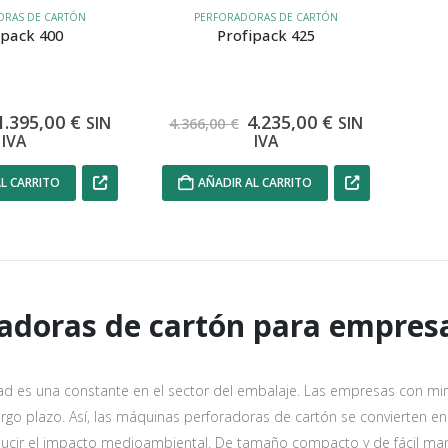
ORAS DE CARTÓN
PERFORADORAS DE CARTÓN
ipack 400
Profipack 425
El
El
El
El
1.395,00
€
4.235,00
€
SIN
SIN
4.366,00
€
precio
precio
precio
precio
IVA
IVA
original
actual
original
actual
era:
es:
era:
es:
L CARRITO
AÑADIR AL CARRITO
1.550,00 €.
1.395,00 €.
4.366,00 €.
4.235,00 €.
adoras de cartón para empresa
dad es una constante en el sector del embalaje. Las empresas con mir
argo plazo. Así, las máquinas perforadoras de cartón se convierten en
cir el impacto medioambiental. De tamaño compacto y de fácil manej