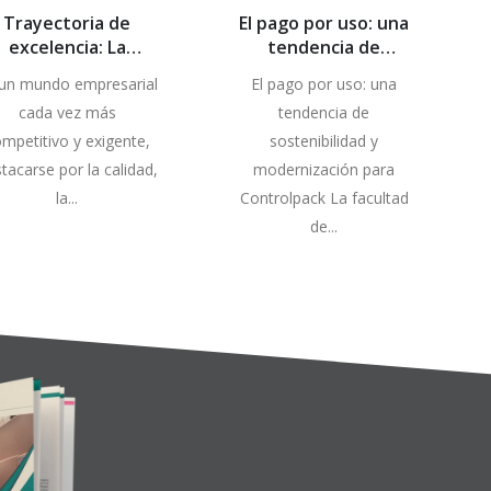
Trayectoria de
El pago por uso: una
excelencia: La
tendencia de
rtificación ISO 9001
sostenibilidad y
un mundo empresarial
El pago por uso: una
perdura en
modernización para
cada vez más
tendencia de
Controlpack
Controlpack
mpetitivo y exigente,
sostenibilidad y
tacarse por la calidad,
modernización para
la...
Controlpack La facultad
de...