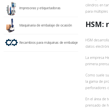
cilindros en t
Impresoras y etiquetadoras
para múltiples 
S
HSM: r
Maquinaria de embalaje de ocasión
HSM desarrolla
Recambios para máquinas de embalaje
datos electrón
La empresa He
primera prensa
Como suele suc
la gama de pro
perforadores d
Protecció
Utilizarem
En el área de 
sobre el t
prensado de ha