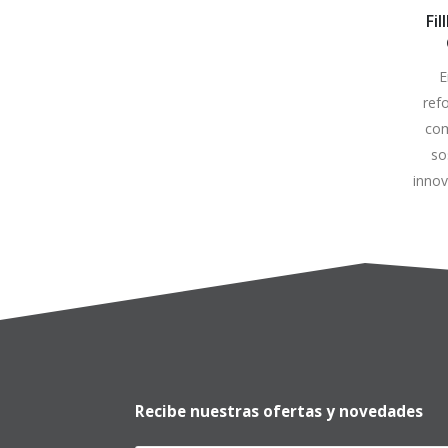
Fil
E
e
ref
com
so
innov
Recibe nuestras ofertas y novedades