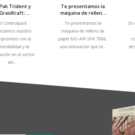
lPak Trident y
Te presentamos la
GrasiKraft:
máquina de relleno
Novedades
de papel BIO-AIR SPK
ce
n Controlpack
Te presentamos la
En 
cológicas en
7006
orzamos nuestro
máquina de relleno de
Controlpack
promiso con la
papel BIO-AIR SPK 7006,
co
stenibilidad y la
una innovación que te...
des
ación en el sector
del...