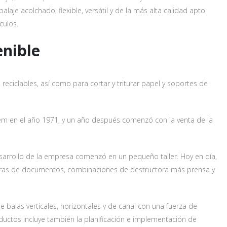
aje acolchado, flexible, versátil y de la más alta calidad apto
culos.
er
enible
eciclables, así como para cortar y triturar papel y soportes de
 en el año 1971, y un año después comenzó con la venta de la
arrollo de la empresa comenzó en un pequeño taller. Hoy en día,
toras de documentos, combinaciones de destructora más prensa y
rmación
alas verticales, horizontales y de canal con una fuerza de
uctos incluye también la planificación e implementación de