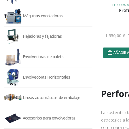
PERFORAD
Prof
Máquinas encoladoras
1.550,00
€
Flejadoras y fajadoras
AÑADIR A
Envolvedoras de palets
Envolvedoras Horizontales
Perfor
Líneas automáticas de embalaje
La sostenibili
Accesorios para envolvedoras
estrategias a l
como para redu