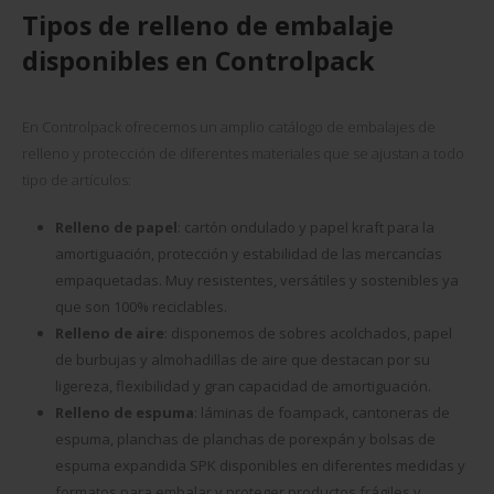
Tipos de relleno de embalaje
disponibles en Controlpack
En Controlpack ofrecemos un amplio catálogo de embalajes de
relleno y protección de diferentes materiales que se ajustan a todo
tipo de artículos:
Relleno de papel
: cartón ondulado y papel kraft para la
amortiguación, protección y estabilidad de las mercancías
empaquetadas. Muy resistentes, versátiles y sostenibles ya
que son 100% reciclables.
Relleno de aire
: disponemos de sobres acolchados, papel
de burbujas y almohadillas de aire que destacan por su
ligereza, flexibilidad y gran capacidad de amortiguación.
Relleno de espuma
: láminas de foampack, cantoneras de
espuma, planchas de planchas de porexpán y bolsas de
espuma expandida SPK disponibles en diferentes medidas y
formatos para embalar y proteger productos frágiles y