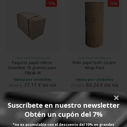
-5%
-5%
PAPEL KRAFT DE EMBALAJE
PAPEL KRAFT DE EMBALAJE
Paquete papel relleno 
Rollo papel kraft Geami 
Greenline 70 gramos para 
Wrap Pack
Fillpak M
Venta por unidades
Venta por unidades
37,11
€
69,24
€
SIN IVA
SIN IVA
39,06
€
72,88
€
AÑADIR AL CARRITO
AÑADIR AL CARRITO
Suscríbete en nuestro newsletter
Obtén un cupón del 7%
-5%
-5%
*no es acumulable con el descuento del 10% en grandes