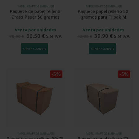
PAPEL KRAFT DE EMBALAJE
PAPEL KRAFT DE EMBALAJE
Paquete de papel relleno 
Paquete papel relleno 50 
Grass Paper 50 gramos
gramos para Fillpak M
Venta por unidades
Venta por unidades
66,50
€
39,90
€
SIN IVA
SIN IVA
70,00
€
42,00
€
AÑADIR AL CARRITO
AÑADIR AL CARRITO
-5%
-5%
PAPEL KRAFT DE EMBALAJE
PAPEL KRAFT DE EMBALAJE
Paquete papel relleno 50/70 
Paquete papel relleno 70 