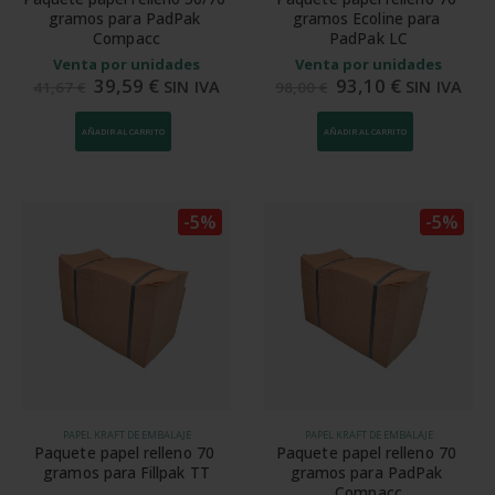
gramos para PadPak 
gramos Ecoline para 
Compacc
PadPak LC
Venta por unidades
Venta por unidades
39,59
€
93,10
€
SIN IVA
SIN IVA
41,67
€
98,00
€
AÑADIR AL CARRITO
AÑADIR AL CARRITO
-5%
-5%
PAPEL KRAFT DE EMBALAJE
PAPEL KRAFT DE EMBALAJE
Paquete papel relleno 70 
Paquete papel relleno 70 
gramos para Fillpak TT
gramos para PadPak 
Compacc