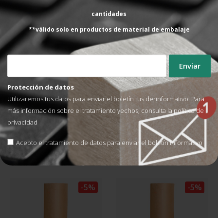
cantidades
**válido solo en productos de material de embalaje
PAPEL KRAFT DE EMBALAJE
PAPEL KRAFT DE EMBALAJE
Protección de datos
Rollo papel relleno 50/70 
Rollo papel relleno 70/70 
gramos (335 m) para 
gramos (400 mts.) para 
Utilizaremos tus datos para enviar el boletín tus derinformativo. Para
PadPak Sr
PadPak Sr Senior
más información sobre el tratamiento yechos, consulta la
política de
Venta por unidades
Venta por unidades
privacidad
159,50
€
248,57
€
SIN IVA
SIN IVA
167,89
€
261,65
€
Acepto el tratamiento de datos para enviar el boletín informativo
AÑADIR AL CARRITO
AÑADIR AL CARRITO
-5%
-5%