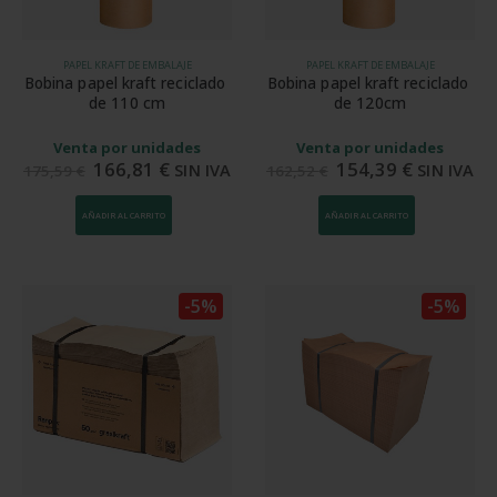
PAPEL KRAFT DE EMBALAJE
PAPEL KRAFT DE EMBALAJE
Bobina papel kraft reciclado 
Bobina papel kraft reciclado 
de 110 cm
de 120cm
Venta por unidades
Venta por unidades
166,81
€
154,39
€
SIN IVA
SIN IVA
175,59
€
162,52
€
AÑADIR AL CARRITO
AÑADIR AL CARRITO
-5%
-5%