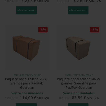
102,03
€
102,60
€
SIN IVA
SIN IVA
107,40
€
108,00
€
AÑADIR AL CARRITO
AÑADIR AL CARRITO
-5%
-5%
PAPEL KRAFT DE EMBALAJE
PAPEL KRAFT DE EMBALAJE
Paquete papel relleno 70/70 
Paquete papel relleno 70/75 
gramos para PadPak 
gramos Greenline para 
Guardian
PadPak Guardian
Venta por unidades
Venta por unidades
114,00
€
83,59
€
SIN IVA
SIN IVA
120,00
€
87,99
€