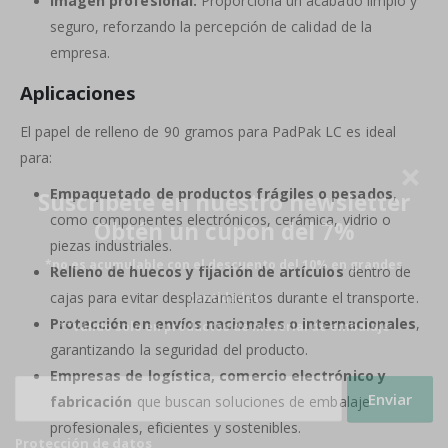
Imagen profesional:
Proporciona un acabado limpio y
seguro, reforzando la percepción de calidad de la
empresa.
Aplicaciones
El papel de relleno de 90 gramos para PadPak LC es ideal
para:
Empaquetado de productos frágiles o pesados
,
Suscríbete en nuestro newsletter
como componentes electrónicos, cerámica, vidrio o
Obtén un cupón del 7%
piezas industriales.
*no es acumulable con el descuento del 10% en grandes
Relleno de huecos y fijación de artículos
dentro de
cajas para evitar desplazamientos durante el transporte.
cantidades
Protección en envíos nacionales o internacionales
,
**válido solo en productos de material de embalaje
garantizando la seguridad del producto.
Empresas de logística, comercio electrónico y
fabricación
que buscan soluciones de embalaje
profesionales, eficientes y sostenibles.
Protección de datos