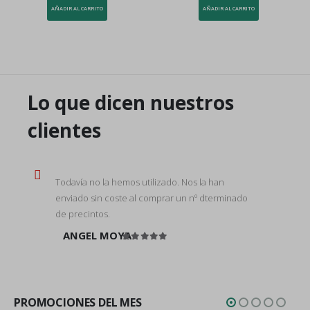
AÑADIR AL CARRITO
AÑADIR AL CARRITO
Lo que dicen nuestros
clientes
Todavía no la hemos utilizado. Nos la han
enviado sin coste al comprar un nº dterminado
de precintos.
ANGEL MOYA
Valorado en
5
de 5
PROMOCIONES DEL MES