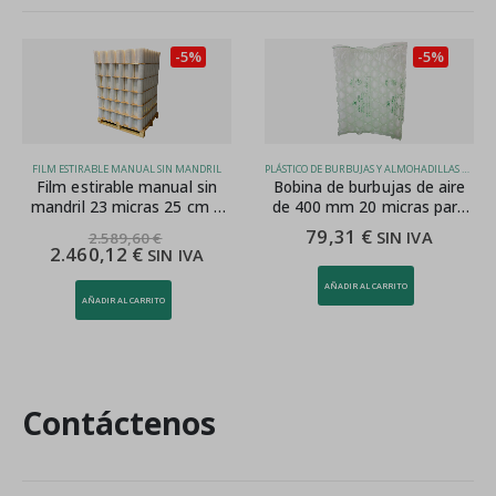
-5%
-5%
PLÁSTICO DE BURBUJAS Y ALMOHADILLAS DE AIRE
FILM RETRÁCTIL ALIMENTARIO POF
Bobina de burbujas de aire
Film semitubo POF
de 400 mm 20 micras para
alimentario microperforado
SPK 7005
55 cm 12,5 my
79,31
€
118,29
€
SIN IVA
SIN IVA
124,52
€
AÑADIR AL CARRITO
AÑADIR AL CARRITO
Contáctenos