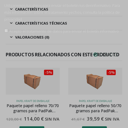
Utilizaremos tus datos para enviar el boletín tus derinformativo. Para
CARACTERÍSTICAS
más información sobre el tratamiento yechos, consulta la
política de
privacidad
CARACTERÍSTICAS TÉCNICAS
Acepto el tratamiento de datos para enviar el boletín informativo
VALORACIONES (0)
PRODUCTOS RELACIONADOS CON ESTE PRODUCTO
-5%
-5%
PAPEL KRAFT DE EMBALAJE
PAPEL KRAFT DE EMBALAJE
Paquete papel relleno 50/70
Rollo papel relleno 70/70
gramos para PadPak
gramos para PadPak Sr
Compacc
Senior
39,59
€
109,25
€
SIN IVA
SIN IVA
41,67
€
115,00
€