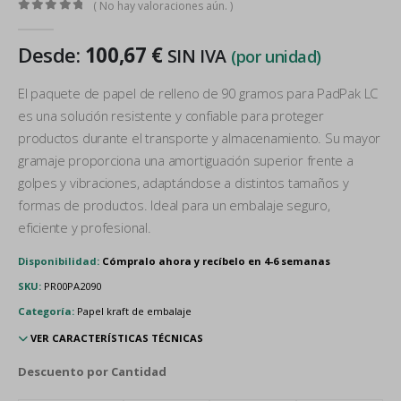
( No hay valoraciones aún. )
0
out of 5
Desde:
100,67
€
SIN IVA
(por unidad)
El paquete de papel de relleno de 90 gramos para PadPak LC
es una solución resistente y confiable para proteger
productos durante el transporte y almacenamiento. Su mayor
gramaje proporciona una amortiguación superior frente a
golpes y vibraciones, adaptándose a distintos tamaños y
formas de productos. Ideal para un embalaje seguro,
eficiente y profesional.
Disponibilidad:
Cómpralo ahora y recíbelo en 4-6 semanas
SKU:
PR00PA2090
Categoría:
Papel kraft de embalaje
VER CARACTERÍSTICAS TÉCNICAS
Descuento por Cantidad