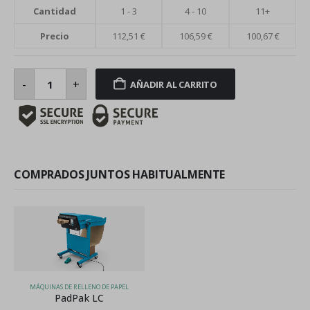
Cantidad
1 - 3
4 - 10
11+
Precio
112,51
€
106,59
€
100,67
€
Paquete
papel
-
+
AÑADIR AL CARRITO
relleno
90
gramos
para
PadPak
LC
cantidad
COMPRADOS JUNTOS HABITUALMENTE
MÁQUINAS DE RELLENO DE PAPEL
PadPak LC