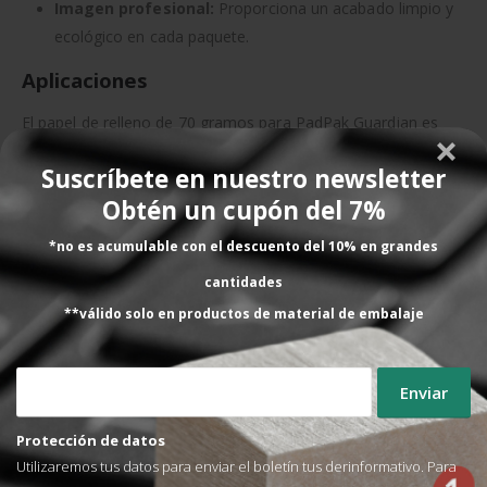
Imagen profesional:
Proporciona un acabado limpio y
ecológico en cada paquete.
Aplicaciones
El papel de relleno de 70 gramos para PadPak Guardian es
ideal para:
Suscríbete en nuestro newsletter
Empaquetado de productos frágiles o delicados
,
Obtén un cupón del 7%
como cerámica, vidrio, cosmética o componentes
electrónicos.
*no es acumulable con el descuento del 10% en grandes
Relleno y fijación de productos
dentro de cajas para
cantidades
evitar movimientos durante el transporte.
**válido solo en productos de material de embalaje
Operaciones logísticas o de comercio electrónico
que requieren una solución sostenible y eficiente.
Empresas comprometidas con el medio ambiente
,
que buscan reducir su impacto ecológico sin perder
Protección de datos
calidad en el embalaje.
Utilizaremos tus datos para enviar el boletín tus derinformativo. Para