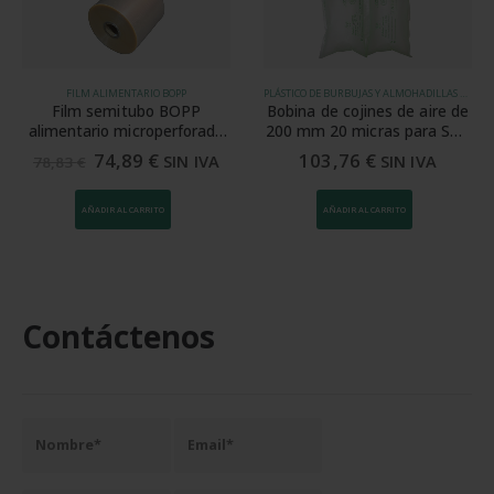
FILM ALIMENTARIO BOPP
PLÁSTICO DE BURBUJAS Y ALMOHADILLAS DE AIRE
Film semitubo BOPP
Bobina de cojines de aire de
alimentario microperforado
200 mm 20 micras para SPK
25 cm 20 my
7005
74,89
€
103,76
€
SIN IVA
SIN IVA
78,83
€
AÑADIR AL CARRITO
AÑADIR AL CARRITO
Contáctenos