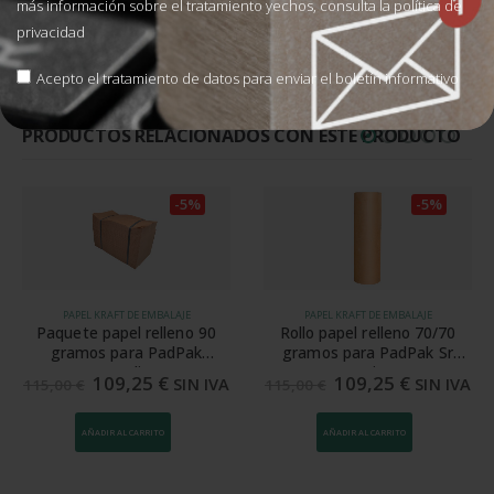
más información sobre el tratamiento yechos, consulta la
política de
CARACTERÍSTICAS TÉCNICAS
privacidad
VALORACIONES (0)
Acepto el tratamiento de datos para enviar el boletín informativo
PRODUCTOS RELACIONADOS CON ESTE PRODUCTO
-5%
-5%
PAPEL KRAFT DE EMBALAJE
PAPEL KRAFT DE EMBALAJE
Paquete papel relleno 90
Rollo papel relleno 70/70
gramos para PadPak
gramos para PadPak Sr
Guardian
Senior
109,25
€
109,25
€
SIN IVA
SIN IVA
115,00
€
115,00
€
AÑADIR AL CARRITO
AÑADIR AL CARRITO