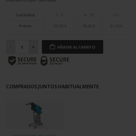
Descuento por Cantidad
Cantidad
1 - 3
4 - 10
11+
Precio
102,03
€
96,66
€
91,29
€
Paquete
papel
-
+
AÑADIR AL CARRITO
relleno
70
gramos
para
PadPak
Guardian
cantidad
COMPRADOS JUNTOS HABITUALMENTE
MÁQUINAS DE RELLENO DE PAPEL