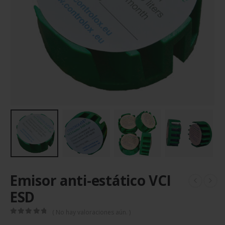
Emisor anti-estático VCI
ESD
( No hay valoraciones aún. )
0
out of 5