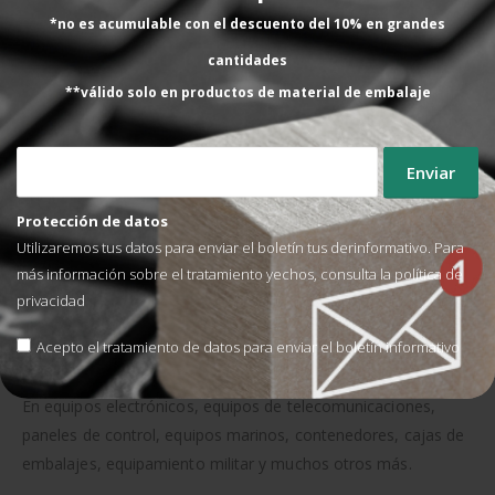
rendimiento durante un largo periodo de tiempo.
*no es acumulable con el descuento del 10% en grandes
cantidades
**válido solo en productos de material de embalaje
Protección de datos
PROTECCIÓN CONTRA LA CORROSIÓN
Utilizaremos tus datos para enviar el boletín tus derinformativo. Para
Protege hasta 230 litros, (8.0 cu.ft), durante un máximo de 24
más información sobre el tratamiento yechos, consulta la
política de
meses.
privacidad
Eficaz en acero, cobre, zinc y partes multi-metales.
Acepto el tratamiento de datos para enviar el boletín informativo
APLICACIONES
En equipos electrónicos, equipos de telecomunicaciones,
paneles de control, equipos marinos, contenedores, cajas de
embalajes, equipamiento militar y muchos otros más.