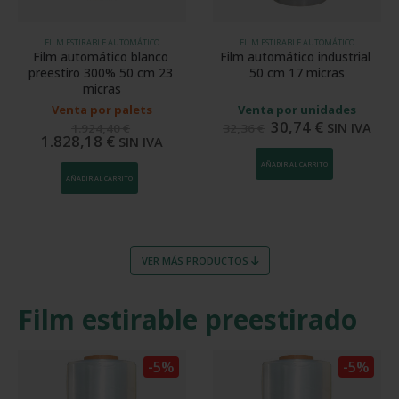
FILM ESTIRABLE AUTOMÁTICO
FILM ESTIRABLE AUTOMÁTICO
Film automático blanco 
Film automático industrial 
preestiro 300% 50 cm 23 
50 cm 17 micras
micras
Venta por palets
Venta por unidades
30,74
€
SIN IVA
1.924,40
€
32,36
€
1.828,18
€
SIN IVA
AÑADIR AL CARRITO
AÑADIR AL CARRITO
VER MÁS PRODUCTOS
Film estirable preestirado
-5%
-5%