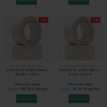
AÑADIR AL CARRITO
AÑADIR AL CARRITO
-5%
-5%
CINTAS ADHESIVAS PP ACRÍLICAS
CINTAS ADHESIVAS PP ACRÍLICAS
Precinto PP acrílico blanco 
Precinto PP acrílico blanco 
48 mm x 120 m 
72 mm x 125 m
Venta por cajas
Venta por cajas
38,30
€
40,81
€
SIN IVA
SIN IVA
40,32
€
42,96
€
AÑADIR AL CARRITO
AÑADIR AL CARRITO