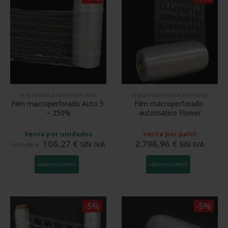
FILM ESTIRABLE MACROPERFORADO
FILM ESTIRABLE MACROPERFORADO
Film macroperforado Auto 5 
Film macroperforado 
– 250%
automático Flower
Venta por unidades
Venta por palet
106,27
€
2.796,96
€
SIN IVA
SIN IVA
111,86
€
AÑADIR AL CARRITO
AÑADIR AL CARRITO
-5%
-5%