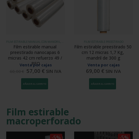
FILM ESTIRABLE MANUAL CON MANDRIL, FILM ESTIRABLE NANO CAPAS OPTIM, FILM ESTIRABLE PREESTIRADO
FILM ESTIRABLE PREESTIRADO
Film estirable manual 
Film estirable preestirado 50 
preestirado nanocapas 6 
cm 12 micras 1,7 Kg, 
micras 42 cm refuerzo 49 / 
mandril de 300 g
PEQ
Venta por cajas
Venta por cajas
57,00
€
69,00
€
SIN IVA
SIN IVA
60,00
€
AÑADIR AL CARRITO
AÑADIR AL CARRITO
Film estirable
macroperforado
-5%
-5%