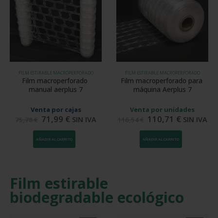
FILM ESTIRABLE MACROPERFORADO
FILM ESTIRABLE MACROPERFORADO
Film macroperforado 
Film macroperforado para 
manual aerplus 7
máquina Aerplus 7
Venta por cajas
Venta por unidades
71,99
€
110,71
€
SIN IVA
SIN IVA
75,78
€
116,54
€
AÑADIR AL CARRITO
AÑADIR AL CARRITO
Film estirable
biodegradable ecológico