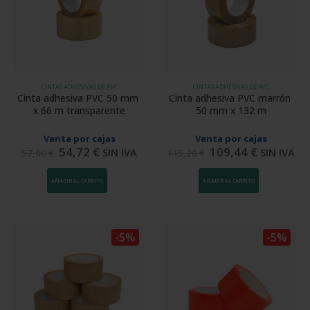
CINTAS ADHESIVAS DE PVC
CINTAS ADHESIVAS DE PVC
Cinta adhesiva PVC 50 mm 
Cinta adhesiva PVC marrón 
x 66 m transparente
50 mm x 132 m
Venta por cajas
Venta por cajas
54,72
€
109,44
€
SIN IVA
SIN IVA
57,60
€
115,20
€
AÑADIR AL CARRITO
AÑADIR AL CARRITO
-5%
-5%