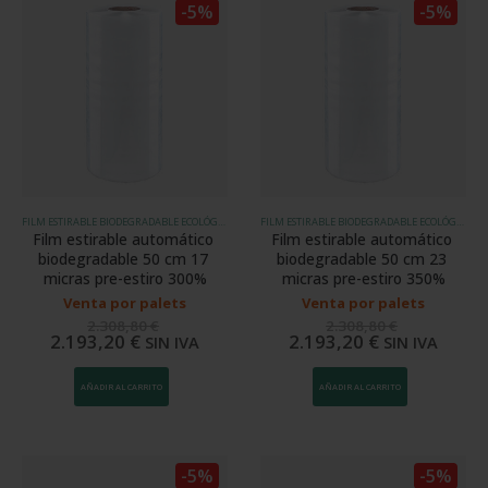
-5%
-5%
FILM ESTIRABLE BIODEGRADABLE ECOLÓGICO
FILM ESTIRABLE BIODEGRADABLE ECOLÓGICO
Film estirable automático 
Film estirable automático 
biodegradable 50 cm 17 
biodegradable 50 cm 23 
micras pre-estiro 300%
micras pre-estiro 350%
Venta por palets
Venta por palets
2.308,80
€
2.308,80
€
2.193,20
€
2.193,20
€
SIN IVA
SIN IVA
AÑADIR AL CARRITO
AÑADIR AL CARRITO
-5%
-5%