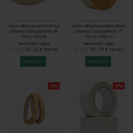
CINTAS ADHESIVAS PP SOLVENTES
CINTAS ADHESIVAS PP SOLVENTES
Cinta adhesiva automática 
Cinta adhesiva polipropileno 
solvente transparente 48 
solvente transparente 75 
mm x 990 m
mm x 1.000 m
Venta por cajas
Venta por cajas
83,33
€
87,70
€
SIN IVA
SIN IVA
87,72
€
92,32
€
AÑADIR AL CARRITO
AÑADIR AL CARRITO
-5%
-5%