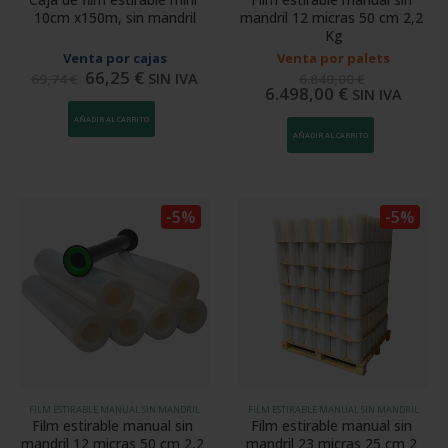
10cm x150m, sin mandril
mandril 12 micras 50 cm 2,2 
Kg
Venta por cajas
Venta por palets
66,25
€
SIN IVA
69,74
€
6.840,00
€
6.498,00
€
SIN IVA
AÑADIR AL CARRITO
AÑADIR AL CARRITO
-5%
-5%
FILM ESTIRABLE MANUAL SIN MANDRIL
FILM ESTIRABLE MANUAL SIN MANDRIL
Film estirable manual sin 
Film estirable manual sin 
mandril 12 micras 50 cm 2,2 
mandril 23 micras 25 cm 2 