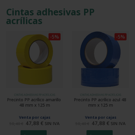
Cintas adhesivas PP
acrílicas
-5%
-5%
CINTAS ADHESIVAS PP ACRÍLICAS
CINTAS ADHESIVAS PP ACRÍLICAS
Precinto PP acrílico amarillo 
Precinto PP acrílico azul 48 
48 mm x 125 m
mm x 125 m
Venta por cajas
Venta por cajas
47,88
€
47,88
€
SIN IVA
SIN IVA
50,40
€
50,40
€