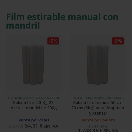
Film estirable manual con
mandril
-5%
-5%
FILM ESTIRABLE MANUAL CON MANDRIL
FILM ESTIRABLE MANUAL CON MANDRIL
Bobina film 2,3 Kg 23 
Bobina film manual 50 cm 
micras, mandril de 200g
23 my (6Kg) para Wrapman 
y Xtenser
Venta por cajas
Venta por palets
54,61
€
SIN IVA
57,48
€
1.841,44
€
1.748,96
€
SIN IVA