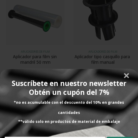
APLICADORES DE FILM
APLICADORES DE FILM
Aplicador para film sin 
Aplicador tipo casquillo para 
mandril 50 mm
film manual
Venta por unidades
Venta por unidades
7,57
€
0,76
€
SIN IVA
SIN IVA
Suscríbete en nuestro newsletter
7,74
€
0,80
€
Obtén un cupón del 7%
AÑADIR AL CARRITO
AÑADIR AL CARRITO
*no es acumulable con el descuento del 10% en grandes
cantidades
Film para envoltura
**válido solo en productos de material de embalaje
horizontal