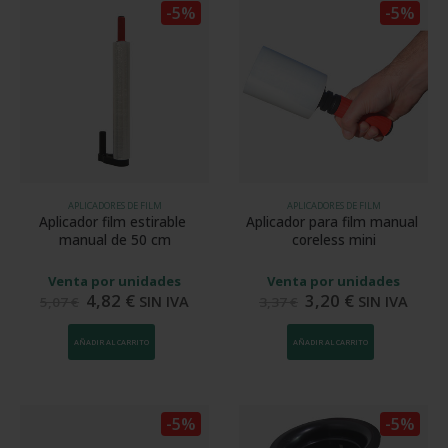
-5%
-5%
APLICADORES DE FILM
APLICADORES DE FILM
Aplicador film estirable 
Aplicador para film manual 
manual de 50 cm
coreless mini
Venta por unidades
Venta por unidades
4,82
€
3,20
€
SIN IVA
SIN IVA
5,07
€
3,37
€
AÑADIR AL CARRITO
AÑADIR AL CARRITO
-5%
-5%