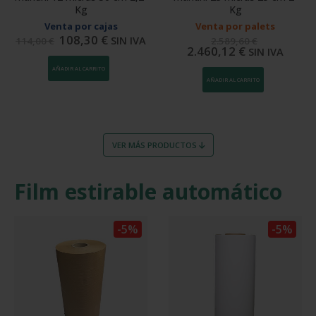
Kg
Kg
Venta por cajas
Venta por palets
108,30
€
SIN IVA
114,00
€
2.589,60
€
2.460,12
€
SIN IVA
AÑADIR AL CARRITO
AÑADIR AL CARRITO
VER MÁS PRODUCTOS
Film estirable automático
-5%
-5%