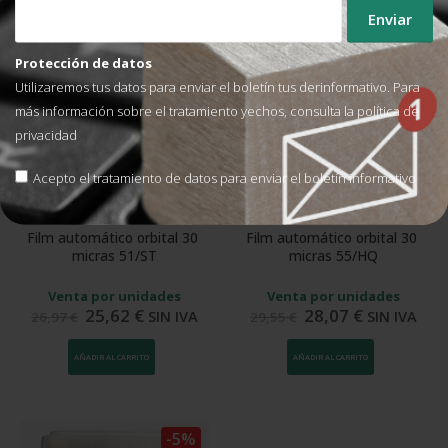
-5%
-5%
Protección de datos
Utilizaremos tus datos para enviar el boletín tus derinformativo. Para
más información sobre el tratamiento yechos, consulta la
política de
privacidad
Acepto el tratamiento de datos para enviar el boletín informativo
FILM PARA ENVOLTURA HORIZONTAL
FILM PARA ENVOLTURA HORIZONTAL
Film automático orbital 30 
Film automático orbital 30 
micras 51/ST
micras 55/HQ
Venta por unidades
Venta por unidades
25,62
€
28,07
€
SIN IVA
SIN IVA
26,97
€
29,55
€
AÑADIR AL CARRITO
AÑADIR AL CARRITO
-5%