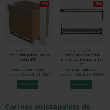
-5%
-5%
LÁMINA CUBREPALETS
LÁMINA CUBREPALETS
Lámina cubrepalets 150 cm 
Portarollos para cortar 
galga 250
láminas cubrepalets de 150 
cm
Venta por unidades
Venta por unidades
153,62
€
243,20
€
SIN IVA
SIN IVA
161,70
€
256,00
€
AÑADIR AL CARRITO
AÑADIR AL CARRITO
Correas sujetapalets de