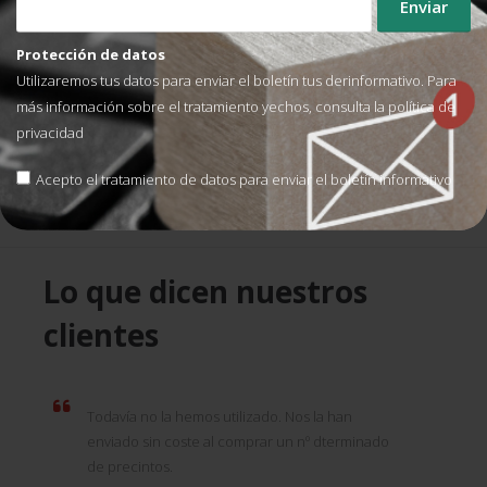
FLEJADORAS MANUALES PARA PP Y PET
FLEJADORAS MANUALES PARA PP Y PET
Flejadora de batería SPK
Flejadora de batería SPK
Protección de datos
224
225
Utilizaremos tus datos para enviar el boletín tus derinformativo. Para
1.998,00
€
2.360,00
€
SIN IVA
SIN IVA
más información sobre el tratamiento yechos, consulta la
política de
privacidad
AÑADIR AL CARRITO
AÑADIR AL CARRITO
Acepto el tratamiento de datos para enviar el boletín informativo
Lo que dicen nuestros
clientes
Todavía no la hemos utilizado. Nos la han
enviado sin coste al comprar un nº dterminado
de precintos.