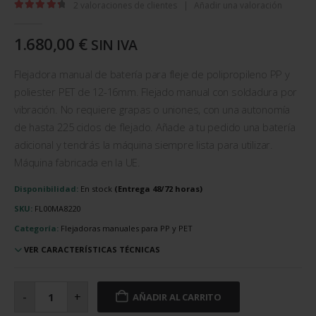
2
valoraciones de clientes
|
Añadir una valoración
4.50
out of 5
1.680,00
€
SIN IVA
Flejadora manual de batería para fleje de polipropileno PP y
poliester PET de 12-16mm. Flejado manual con soldadura por
vibración. No requiere grapas o uniones, con una autonomía
de hasta 225 ciclos de flejado. Añade a tu pedido una batería
adicional y tendrás la máquina siempre lista para utilizar.
Máquina fabricada en la UE.
Disponibilidad:
En stock
SKU:
FL00MA8220
Categoría:
Flejadoras manuales para PP y PET
VER CARACTERÍSTICAS TÉCNICAS
Flejadora
manual
-
+
AÑADIR AL CARRITO
de
batería