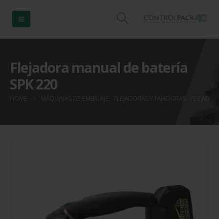
Flejadora manual de batería
SPK 220
HOME
MÁQUINAS DE EMBALAJE
,
FLEJADORAS Y FAJADORAS
,
FLEJADOR