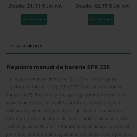
Desde:
21,11
€
Desde:
42,77
€
SIN IVA
SIN IVA
AÑADIR AL CARRITO
AÑADIR AL CARRITO
.
DESCRIPCIÓN
Flejadora manual de batería SPK 220
La flejadora manual de batería Spk 220 es una máquina
flejadora portátil para fleje PP y PET fabricada en la Unión
Europea (UE). Presenta un mango ergonómico de contacto
suave y un motor sin escobillas (motores diferentes por la
soldadura y la tensión) para evitar un cambio completo de
motor por rotura de uno de los dos. También tiene un ajuste
fácil de guías de flejado 12/16mm, una soldadura con control
por Servo-Motor donde un pequeño motor eléctrico opera un