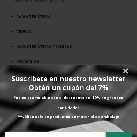
tensión ajustable de 2200N.
CARACTERÍSTICAS
VIDEOS
CARACTERÍSTICAS TÉCNICAS
RECAMBIOS
VALORACIONES (2)
Suscríbete en nuestro newsletter
Obtén un cupón del 7%
PRODUCTOS RELACIONADOS CON ESTE PRODUCTO
*no es acumulable con el descuento del 10% en grandes
cantidades
**válido solo en productos de material de embalaje