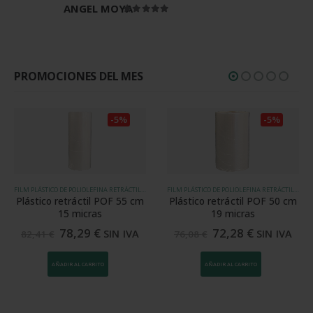
ANGEL MOYA
Valorado en
5
de 5
PROMOCIONES DEL MES
-5%
-5%
FILM PLÁSTICO DE POLIOLEFINA RETRÁCTIL (POF)
FILM PLÁSTICO DE POLIOLEFINA RETRÁCTIL (POF)
Plástico retráctil POF 55 cm
Plástico retráctil POF 50 cm
15 micras
19 micras
78,29
€
72,28
€
SIN IVA
SIN IVA
82,41
€
76,08
€
AÑADIR AL CARRITO
AÑADIR AL CARRITO