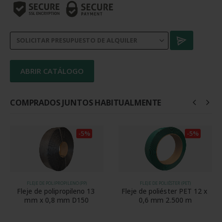
SPK
220
cantidad
ABRIR CATÁLOGO
COMPRADOS JUNTOS HABITUALMENTE
-5%
-5%
FLEJE DE POLIPROPILENO (PP)
FLEJE DE POLIÉSTER (PET)
Fleje de polipropileno 13 
Fleje de poliéster PET 12 x 
mm x 0,8 mm D150
0,6 mm 2.500 m