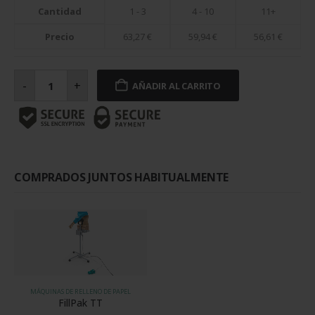
Cantidad
1 - 3
4 - 10
11+
Precio
63,27
€
59,94
€
56,61
€
Paquete
papel
-
+
AÑADIR AL CARRITO
relleno
70
gramos
para
Fillpak
TT
cantidad
COMPRADOS JUNTOS HABITUALMENTE
MÁQUINAS DE RELLENO DE PAPEL
FillPak TT