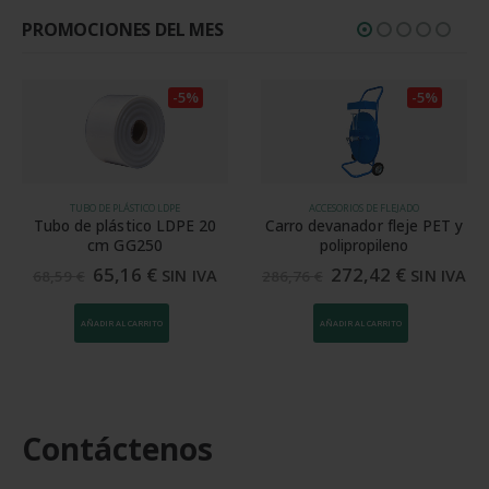
PROMOCIONES DEL MES
-5%
-5%
TUBO DE PLÁSTICO LDPE
ACCESORIOS DE FLEJADO
Tubo de plástico LDPE 20
Carro devanador fleje PET y
cm GG250
polipropileno
65,16
€
272,42
€
SIN IVA
SIN IVA
68,59
€
286,76
€
AÑADIR AL CARRITO
AÑADIR AL CARRITO
Contáctenos