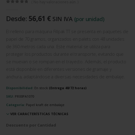
( No hay valoraciones aún. )
0
out of 5
Desde:
56,61
€
SIN IVA
(por unidad)
El relleno para máquina Fillpak TT se presenta en paquetes de
papel de 70 gramos, organizados en palets con 48 unidades
de 360 metros cada una. Este material se utiliza para
proteger los productos durante el transporte, evitando que
se muevan o se rompan en el trayecto. Además, el producto
está disponible en diferentes versiones de gramaje y
anchura, adaptándose a diversas necesidades de embalaje.
Disponibilidad:
En stock
SKU:
PR00PA1070
Categoría:
Papel kraft de embalaje
VER CARACTERÍSTICAS TÉCNICAS
Descuento por Cantidad