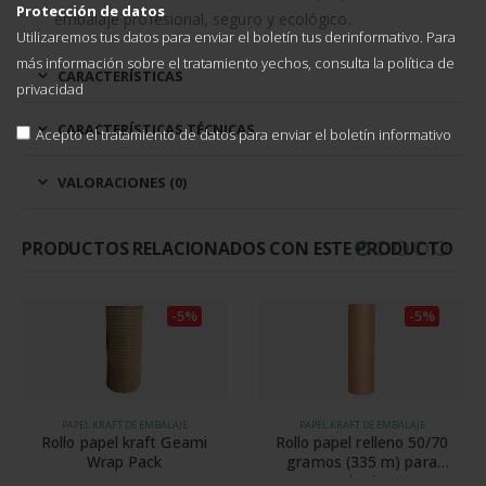
Protección de datos
embalaje profesional, seguro y ecológico.
Utilizaremos tus datos para enviar el boletín tus derinformativo. Para
más información sobre el tratamiento yechos, consulta la
política de
CARACTERÍSTICAS
privacidad
CARACTERÍSTICAS TÉCNICAS
Acepto el tratamiento de datos para enviar el boletín informativo
VALORACIONES (0)
PRODUCTOS RELACIONADOS CON ESTE PRODUCTO
-5%
-5%
PAPEL KRAFT DE EMBALAJE
PAPEL KRAFT DE EMBALAJE
Rollo papel kraft Geami
Rollo papel relleno 50/70
Wrap Pack
gramos (335 m) para
PadPak Sr