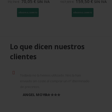
70,05
€
159,50
€
SIN IVA
SIN IVA
73,74
€
167,89
€
AÑADIR AL CARRITO
AÑADIR AL CARRITO
Lo que dicen nuestros
clientes
Todavía no la hemos utilizado. Nos la han
enviado sin coste al comprar un nº dterminado
de precintos.
ANGEL MOYA
Valorado en
5
de 5