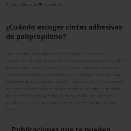
Cintas adhesivas PP solventes
¿Cuándo escoger cintas adhesivas
de polipropileno?
Las cintas de polipropilenos son la solución más versátil y
económica que segura una adhesión instantánea y resistente, sobre
todo en paquetes de cartón, ya sean ligeros, medianos o pesados.
Estas características la convierten en la alternativa más idónea para
el precintado de cargas que pasarán largos periodos de transporte y
en condiciones húmedas o de temperaturas variables. Disponibles
en distintos colores, medidas y personalizables, en Controlpack
tenemos el modelo que mejor responde a las necesidades de tu
negocio.
Publicaciones que te pueden