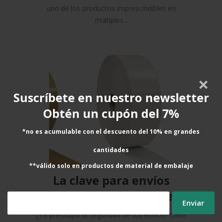
uno de los productos imprescindibles en
múltiples...
Suscríbete en nuestro newsletter
Obtén un cupón del 7%
*no es acumulable con el descuento del 10% en grandes
cantidades
**válido solo en productos de material de embalaje
La clave para envíos
seguros y sostenibles: Papel
engomado de Controlpack
¿Te preocupa la seguridad de tus envíos? Cada