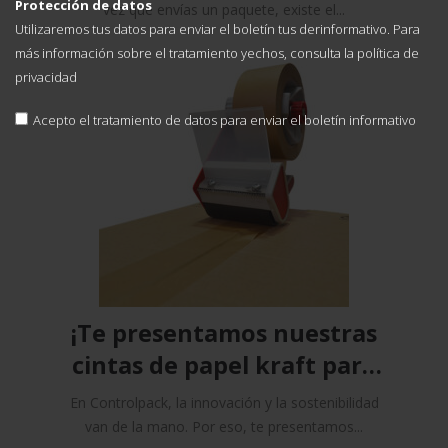
Protección de datos
vez que envías un paquete, existe el...
Utilizaremos tus datos para enviar el boletín tus derinformativo. Para
más información sobre el tratamiento yechos, consulta la
política de
privacidad
Acepto el tratamiento de datos para enviar el boletín informativo
¡Te presentamos nuestras
cintas de papel kraft para
un embalaje más
En Controlpack, la innovación y la sostenibilidad
sostenible!
van de la mano. Por eso, te presentamos...