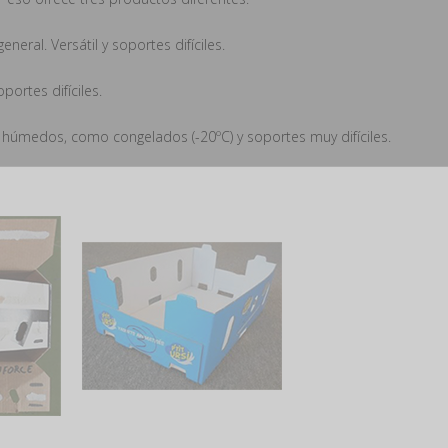
neral. Versátil y soportes difíciles.
portes difíciles.
y húmedos, como congelados (-20ºC) y soportes muy difíciles.
uscríbete en nuestro newslett
Obtén un cupón del 7%
*no es acumulable con el descuento del 10% en grandes cantidades
**válido solo en productos de material de embalaje