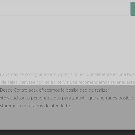
n de datos
os tus datos para enviar el boletín tus derinformativo. Para más info
ratamiento yechos, consulta la
política de privacidad
l tratamiento de datos para enviar el boletín informativo
i además se consigue ahorro y precisión es que talmente es una bu
o de cajas y envase con cola Hot Melt, te recomendamos rellenar est
 Desde Controlpack ofrecemos la posibilidad de realizar
nte y auditorías personalizadas para garantir que ahorrar es posible.
Estaremos encantados de atenderte.