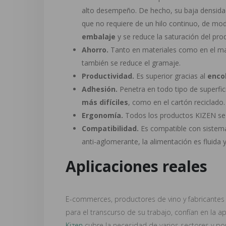
alto desempeño. De hecho, su baja densida
que no requiere de un hilo continuo, de m
embalaje
y se reduce la saturación del pro
Ahorro.
Tanto en materiales como en el m
también se reduce el gramaje.
Productividad.
Es superior gracias al
enco
Adhesión.
Penetra en todo tipo de superfic
más difíciles
, como en el cartón reciclado.
Ergonomía.
Todos los productos KIZEN se
Compatibilidad.
Es compatible con sistema
anti-aglomerante, la alimentación es fluida 
Aplicaciones reales
E-commerces, productores de vino y fabricantes 
para el transcurso de su trabajo, confían en la a
Kizen
cubre la necesidad de varios sectores y por