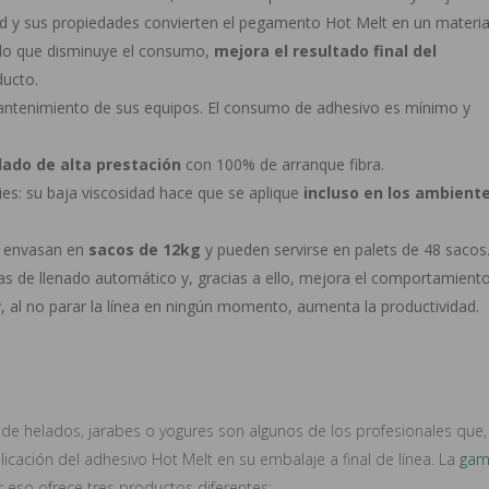
d y sus propiedades convierten el pegamento Hot Melt en un materia
odo que disminuye el consumo,
mejora el resultado final del
ducto.
antenimiento de sus equipos. El consumo de adhesivo es mínimo y
lado de alta prestación
con 100% de arranque fibra.
ies: su baja viscosidad hace que se aplique
incluso en los ambient
 envasan en
sacos de
12kg
y pueden servirse en palets de 48 sacos
s de llenado automático y, gracias a ello, mejora el comportamient
y, al no parar la línea en ningún momento, aumenta la productividad.
de helados, jarabes o yogures son algunos de los profesionales que,
plicación del adhesivo Hot Melt en su embalaje a final de línea. La
ga
 eso ofrece tres productos diferentes: