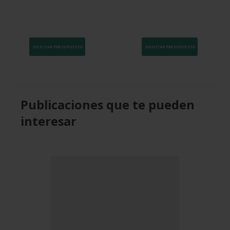
producto
SOLICITAR PRESUPUESTO
SOLICITAR PRESUPUESTO
Publicaciones que te pueden
interesar