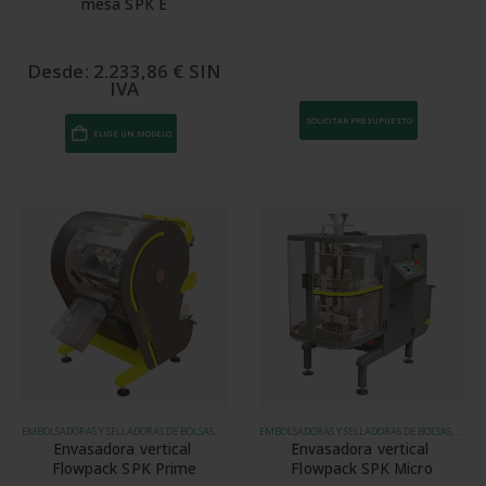
mesa SPK E
producto
producto
Desde:
2.233,86
€
SIN
IVA
SOLICITAR PRESUPUESTO
Este
ELIGE UN MODELO
producto
tiene
múltiples
variantes.
Las
opciones
se
pueden
elegir
en
la
EMBOLSADORAS Y SELLADORAS DE BOLSAS, ENVASADORAS FLOWPACK
EMBOLSADORAS Y SELLADORAS DE BOLSAS, ENVASADORAS FLOWPACK
página
Envasadora vertical 
Envasadora vertical 
de
Flowpack SPK Prime
Flowpack SPK Micro