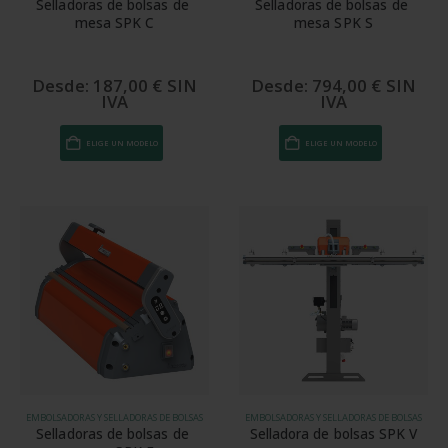
Selladoras de bolsas de 
Selladoras de bolsas de 
mesa SPK C
mesa SPK S
Desde:
187,00
€
SIN
Desde:
794,00
€
SIN
IVA
IVA
Este
Este
ELIGE UN MODELO
ELIGE UN MODELO
producto
producto
tiene
tiene
múltiples
múltiples
variantes.
variantes.
Las
Las
opciones
opciones
se
se
pueden
pueden
elegir
elegir
en
en
la
la
EMBOLSADORAS Y SELLADORAS DE BOLSAS
EMBOLSADORAS Y SELLADORAS DE BOLSAS
página
página
Selladoras de bolsas de 
Selladora de bolsas SPK V
de
de