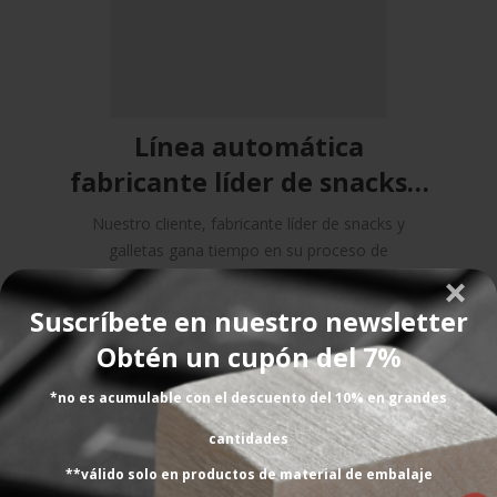
Línea automática
fabricante líder de snacks y
galletas
Nuestro cliente, fabricante líder de snacks y
galletas gana tiempo en su proceso de
paletización...
Suscríbete en nuestro newsletter
Obtén un cupón del 7%
*no es acumulable con el descuento del 10% en grandes
cantidades
**válido solo en productos de material de embalaje