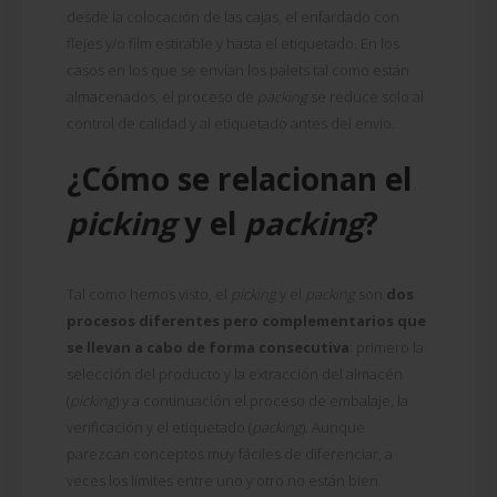
desde la colocación de las cajas, el enfardado con
flejes y/o film estirable y hasta el etiquetado. En los
casos en los que se envían los palets tal como están
almacenados, el proceso de
packing
se reduce solo al
control de calidad y al etiquetado antes del envío.
¿Cómo se relacionan el
picking
y el
packing
?
Tal como hemos visto, el
picking
y el
packing
son
dos
procesos diferentes pero complementarios que
se llevan a cabo de forma consecutiva
: primero la
selección del producto y la extracción del almacén
(
picking
) y a continuación el proceso de embalaje, la
verificación y el etiquetado (
packing
). Aunque
parezcan conceptos muy fáciles de diferenciar, a
veces los límites entre uno y otro no están bien