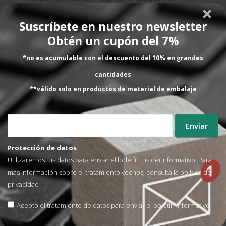
pedidos
, ya que todo el material y todo el
equipamiento necesario queda organizado en una
Suscríbete en nuestro newsletter
misma zona, evitando así interrupciones y paradas no
Obtén un cupón del 7%
deseadas. Con pocos movimientos ganas más eficacia
*no es acumulable con el descuento del 10% en grandes
y más rentabilidad. Además, en el ámbito del
packing
,
ofrecemos todo tipo de soluciones para la
cantidades
automatización de procesos de embalaje.
Contacta
**válido solo en productos de material de embalaje
con nosotros
ante cualquier duda. Siempre a
disposición.
Protección de datos
Utilizaremos tus datos para enviar el boletín tus derinformativo. Para
más información sobre el tratamiento yechos, consulta la
política de
privacidad
Acepto el tratamiento de datos para enviar el boletín informativo