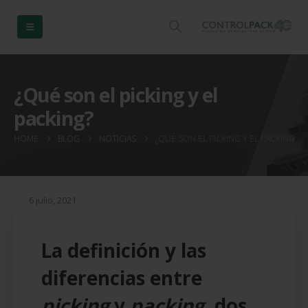
¿Qué son el picking y el
packing?
HOME
BLOG
NOTICIAS
¿QUÉ SON EL PICKING Y EL PACKING?
6 julio, 2021
La definición y las
diferencias entre
picking
y
packing
, dos