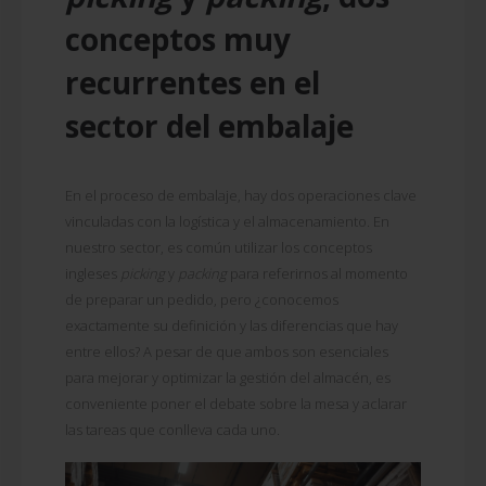
conceptos muy
recurrentes en el
sector del embalaje
En el proceso de embalaje, hay dos operaciones clave
vinculadas con la logística y el almacenamiento. En
nuestro sector, es común utilizar los conceptos
ingleses
picking
y
packing
para referirnos al momento
de preparar un pedido, pero ¿conocemos
exactamente su definición y las diferencias que hay
entre ellos? A pesar de que ambos son esenciales
para mejorar y optimizar la gestión del almacén, es
conveniente poner el debate sobre la mesa y aclarar
las tareas que conlleva cada uno.