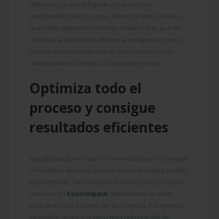
definidos, ya que el flujo de productos y la
simultaneidad de procesos dentro del almacén hace
que estén altamente interrelacionados. Esto puede
conllevar la pérdida de eficiencia en algunos puntos,
por eso es importante valorar la incorporación de
sistemas más eficientes a lo largo del proceso.
Optimiza todo el
proceso y consigue
resultados eficientes
Hay algunas puntos que son esenciales para conseguir
el resultado deseado. Invertir el menor tiempo posible
es importante, pero también lo es hacerlo con pocos
recursos. En
Controlpack
disponemos de varias
soluciones que pueden ser de tu ayuda. Por ejemplo,
en
picking
, destaca la
mesa para preparación de