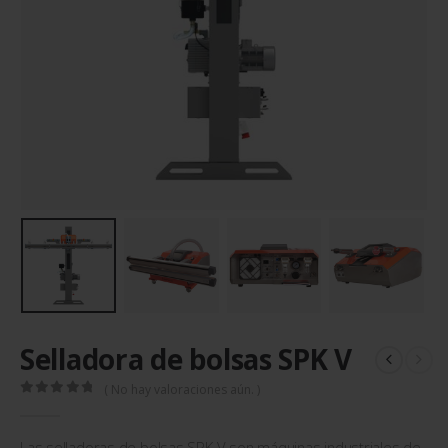
Selladora de bolsas SPK V
( No hay valoraciones aún. )
0
out of 5
Las selladoras de bolsas SPK V son máquinas industriales de