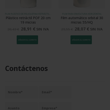
FILM PLÁSTICO DE POLIOLEFINA RETRÁCTIL (POF)
FILM PARA ENVOLTURA HORIZONTAL
til POF 20 cm
Film automático orbital 30
Plástico retrácti
ras
micras 55/HQ
19 micr
1
€
28,07
€
23,75
SIN IVA
SIN IVA
29,55
€
25,00
€
ARRITO
AÑADIR AL CARRITO
AÑADIR AL CARR
Contáctenos