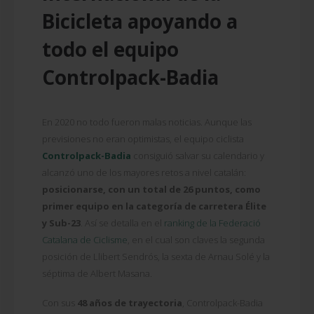
Bicicleta apoyando a
todo el equipo
Controlpack-Badia
En 2020 no todo fueron malas noticias. Aunque las
previsiones no eran optimistas, el equipo ciclista
Controlpack-Badia
consiguió salvar su calendario y
alcanzó uno de los mayores retos a nivel catalán:
posicionarse, con un total de 26 puntos, como
primer equipo en la categoría de carretera Élite
y Sub-23
. Así se detalla en el
ranking de la Federació
Catalana de Ciclisme
, en el cual son claves la segunda
posición de Llibert Sendrós, la sexta de Arnau Solé y la
séptima de Albert Masana.
Con sus
48 años de trayectoria
, Controlpack-Badia