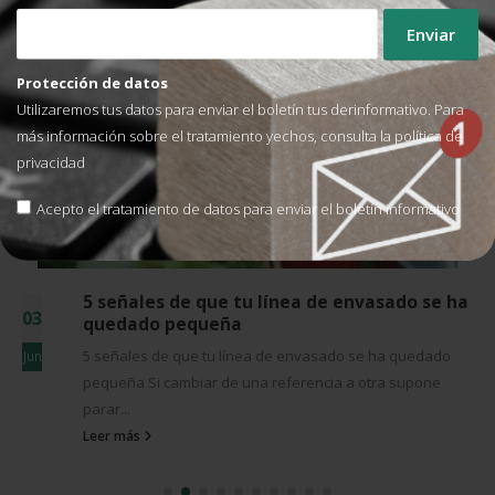
ENTRADAS
RELACIONADAS
Protección de datos
Utilizaremos tus datos para enviar el boletín tus derinformativo. Para
más información sobre el tratamiento yechos, consulta la
política de
privacidad
Acepto el tratamiento de datos para enviar el boletín informativo
5 señales de que tu línea de envasado se ha
03
quedado pequeña
5 señales de que tu línea de envasado se ha quedado
Jun
pequeña Si cambiar de una referencia a otra supone
parar...
Leer más