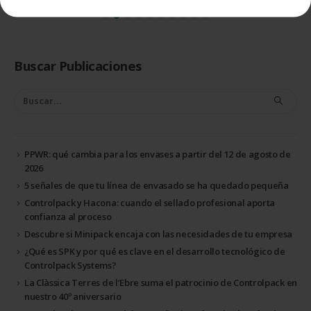
Buscar Publicaciones
PPWR: qué cambia para los envases a partir del 12 de agosto de
2026
5 señales de que tu línea de envasado se ha quedado pequeña
Controlpack y Hacona: cuando el sellado profesional aporta
confianza al proceso
Descubre si Minipack encaja con las necesidades de tu empresa
¿Qué es SPK y por qué es clave en el desarrollo tecnológico de
Controlpack Systems?
La Clàssica Terres de l’Ebre suma el patrocinio de Controlpack en
nuestro 40º aniversario