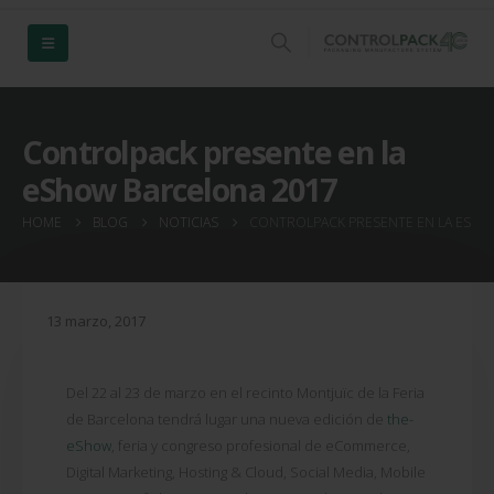
Controlpack presente en la
eShow Barcelona 2017
HOME
BLOG
NOTICIAS
CONTROLPACK PRESENTE EN LA ESHO
13 marzo, 2017
Del 22 al 23 de marzo en el recinto Montjuïc de la Feria
de Barcelona tendrá lugar una nueva edición de
the-
eShow
, feria y congreso profesional de eCommerce,
Digital Marketing, Hosting & Cloud, Social Media, Mobile