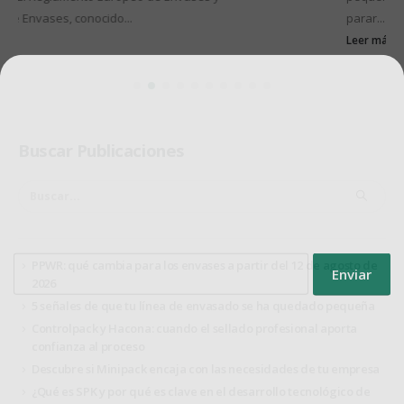
parar...
Leer más
Suscríbete en nuestro newsletter
Obtén un cupón del 7%
Buscar Publicaciones
*no es acumulable con el descuento del 10% en grandes
cantidades
**válido solo en productos de material de embalaje
PPWR: qué cambia para los envases a partir del 12 de agosto de
2026
5 señales de que tu línea de envasado se ha quedado pequeña
Protección de datos
Controlpack y Hacona: cuando el sellado profesional aporta
Utilizaremos tus datos para enviar el boletín tus derinformativo. Para
confianza al proceso
más información sobre el tratamiento yechos, consulta la
política de
Descubre si Minipack encaja con las necesidades de tu empresa
privacidad
¿Qué es SPK y por qué es clave en el desarrollo tecnológico de