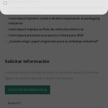
Controlpack Systems?
Acepto el tratamiento de datos para enviar el boletín informativo
La Clàssica Terres de l’Ebre suma el patrocinio de Controlpack en
nuestro 40º aniversario
Controlpack Systems celebra 40 años impulsando el packaging
industrial
Controlpack impulsa su flota de vehículos eléctricos
Controlpack presenta su proyecto ciclista para 2026
¿Cuándo elegir papel engomado para tu embalaje industrial?
Solicitar Información
Si deseas solicitar información sobre un producto específico o tienes
alguna necesidad especial, contacta con nosotros
SOLICITAR INFORMACIÓN