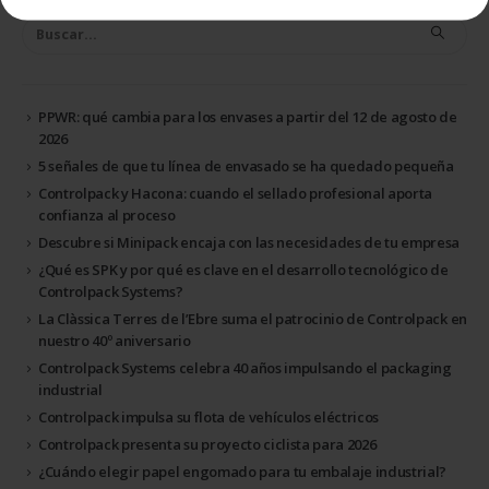
PPWR: qué cambia para los envases a partir del 12 de agosto de
2026
5 señales de que tu línea de envasado se ha quedado pequeña
Controlpack y Hacona: cuando el sellado profesional aporta
confianza al proceso
Descubre si Minipack encaja con las necesidades de tu empresa
¿Qué es SPK y por qué es clave en el desarrollo tecnológico de
Controlpack Systems?
La Clàssica Terres de l’Ebre suma el patrocinio de Controlpack en
nuestro 40º aniversario
Controlpack Systems celebra 40 años impulsando el packaging
industrial
Controlpack impulsa su flota de vehículos eléctricos
Controlpack presenta su proyecto ciclista para 2026
¿Cuándo elegir papel engomado para tu embalaje industrial?