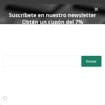
Suscríbete en nuestro newsletter
Obtén un cupón del 7%
*no es acumulable con el descuento del 10% en grandes
cantidades
5 señales de que tu línea de envasado se ha
**válido solo en productos de material de embalaje
03
quedado pequeña
5 señales de que tu línea de envasado se ha quedado
Jun
pequeña Si cambiar de una referencia a otra supone
parar...
Protección de datos
Leer más
Utilizaremos tus datos para enviar el boletín tus derinformativo. Para
más información sobre el tratamiento yechos, consulta la
política de
privacidad
Acepto el tratamiento de datos para enviar el boletín informativo
Buscar Publicaciones