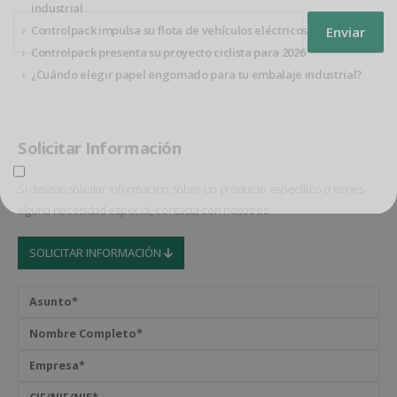
industrial
Controlpack impulsa su flota de vehículos eléctricos
Controlpack presenta su proyecto ciclista para 2026
Protección de datos
¿Cuándo elegir papel engomado para tu embalaje industrial?
Utilizaremos tus datos para enviar el boletín tus derinformativo. Para
más información sobre el tratamiento yechos, consulta la
política de
privacidad
Solicitar Información
Acepto el tratamiento de datos para enviar el boletín informativo
Si deseas solicitar información sobre un producto específico o tienes
alguna necesidad especial, contacta con nosotros
SOLICITAR INFORMACIÓN