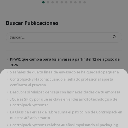
Buscar Publicaciones
PPWR: qué cambia para los envases a partir del 12 de agosto de
2026
5 señales de que tu línea de envasado se ha quedado pequeña
Controlpack y Hacona: cuando el sellado profesional aporta
Suscríbete en nuestro newsletter
confianza al proceso
Obtén un cupón del 7%
Descubre si Minipack encaja con las necesidades de tu empresa
¿Qué es SPK y por qué es clave en el desarrollo tecnológico de
*no es acumulable con el descuento del 10% en grandes
Controlpack Systems?
cantidades
La Clàssica Terres de l’Ebre suma el patrocinio de Controlpack en
**válido solo en productos de material de embalaje
nuestro 40º aniversario
Controlpack Systems celebra 40 años impulsando el packaging