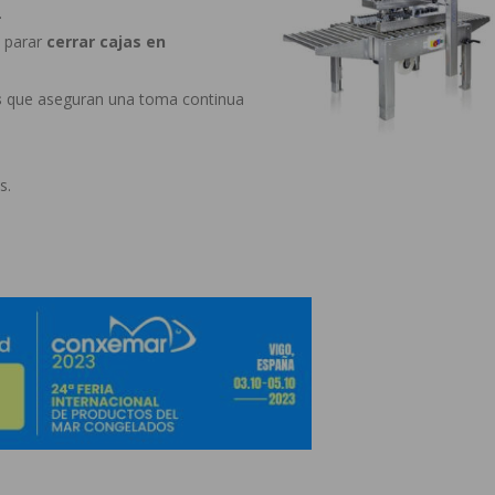
.
l parar
cerrar cajas en
s
que aseguran una toma continua
s.