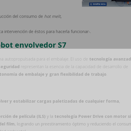
ducción del consumo de
hot melt
,
a intervención de éstos para hacerla funcionar-.
obot envolvedor S7
na autopropulsada para el embalaje. El uso de
tecnología avanza
uscríbete en nuestro newslett
seguridad
representan la esencia de la capacidad de desarrollo de
tonomía de embalaje y gran flexibilidad de trabajo
.
Obtén un cupón del 7%
*no es acumulable con el descuento del 10% en grandes cantidades
lver y estabilizar cargas paletizadas de cualquier forma
,
**válido solo en productos de material de embalaje
ción de película (ILS)
y la
tecnología Power Drive con motor s
del film
, logrando un preestiramiento óptimo y reduciendo el consu