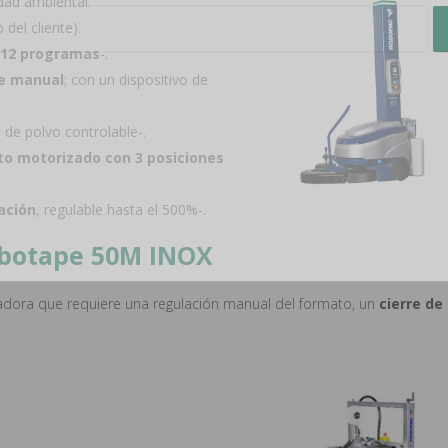
idad ambiental.
 del cliente).
a
12 programas
-.
le manual
; con un dispositivo de
n de datos
os tus datos para enviar el boletín tus derinformativo. Para más info
o
de polvo controlable-.
ratamiento yechos, consulta la
política de privacidad
to motorizado con 3 posiciones
l tratamiento de datos para enviar el boletín informativo
ación
, regulable hasta el 500%-.
Robotape 50M INOX
tadora que requiere una regulación manual del formato, un
cierre de