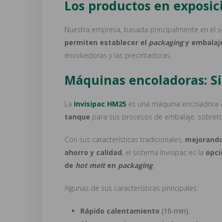
Los productos en exposic
Nuestra empresa, basada principalmente en el s
permiten establecer el
packaging
y embalaje
envolvedoras y las precintadoras.
Máquinas encoladoras: S
La
Invisipac HM25
es una máquina encoladora 
tanque
para sus procesos de embalaje, sobretod
Con sus características tradicionales,
mejorando 
ahorro y calidad
, el sistema Invisipac es la
opci
de
hot melt
en
packaging
.
Algunas de sus características principales:
Rápido calentamiento
(10-min).