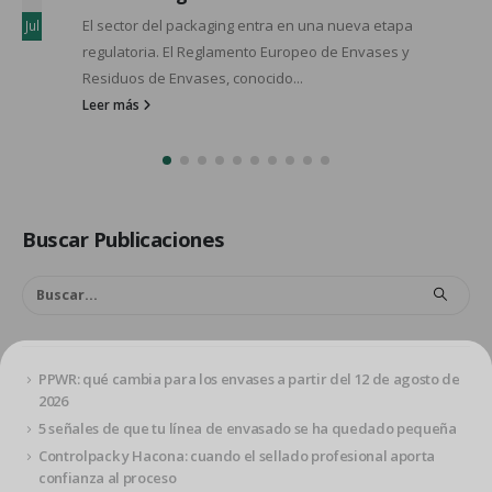
5 señales de que tu línea de envasado se ha quedado
Jun
pequeña Si cambiar de una referencia a otra supone
parar...
Leer más
Buscar Publicaciones
PPWR: qué cambia para los envases a partir del 12 de agosto de
Suscríbete en nuestro newsletter
2026
Obtén un cupón del 7%
5 señales de que tu línea de envasado se ha quedado pequeña
Controlpack y Hacona: cuando el sellado profesional aporta
*no es acumulable con el descuento del 10% en grandes
confianza al proceso