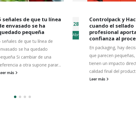
Controlpack y Hacona:
Descubre si Mi
15
cuando el sellado
encaja con las
profesional aporta
necesidades de
Abr
confianza al proceso
empresa
En packaging, hay decisiones
Hay máquinas que s
n de datos
que parecen pequeñas, pero
funcionando… pero 
os tus datos para enviar el boletín tus derinformativo. Para más info
tienen un impacto directo en la
responden igual. El 
ratamiento yechos, consulta la
política de privacidad
calidad final del producto. Una...
sale, sí. La línea av
l tratamiento de datos para enviar el boletín informativo
Pero con...
Leer más
Leer más