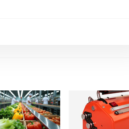
uscríbete en nuestro newslett
Obtén un cupón del 7%
*no es acumulable con el descuento del 10% en grandes cantidades
**válido solo en productos de material de embalaje