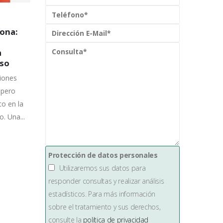
nipack
¿Qué es SPK y por qué es
23
16
clave en el desarrollo
 tu
tecnológico de
Mar
Mar
Controlpack Systems?
iguen
SPK (SystemPack) es la marca
ya no
con la que en Controlpack
rmación
producto
Systems desarrollamos nuestra
anza, también.
propia tecnología en sistemas de
packaging, integrando...
Leer más
Protección de datos personales
Utilizaremos sus datos para
responder consultas y realizar análisis
estadísticos. Para más información
sobre el tratamiento y sus derechos,
consulte la
política de privacidad