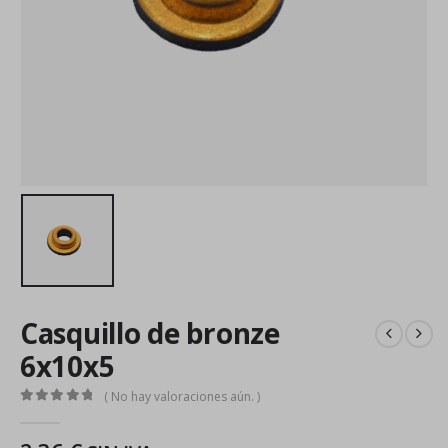
Casquillo de bronze
6x10x5
( No hay valoraciones aún. )
0
out of 5