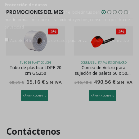
Protección de datos
PROMOCIONES DEL MES
Utilizaremos tus datos para enviar el boletín tus derinformativo. Para
más información sobre el tratamiento yechos, consulta la
política de
privacidad
-5%
-5%
Acepto el tratamiento de datos para enviar el boletín informativo
TUBO DE PLÁSTICO LDPE
CORREAS SUJETAPALETS DE VELCRO
Tubo de plástico LDPE 20
Correa de Velcro para
cm GG250
sujeción de palets 50 x 5000
mm
65,16
€
490,56
€
SIN IVA
SIN IVA
68,59
€
516,48
€
AÑADIR AL CARRITO
AÑADIR AL CARRITO
Contáctenos