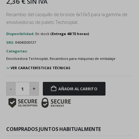
2,36
€
SIN IVA
Recambio del casquillo de bronze 6x10x5 para la gamma de
envolvedoras de palets Technoplat.
Disponibilidad:
En stock
SKU:
R4040300137
Categorías:
Envolvedora Technoplat, Recambios para máquinas de embalaje
VER CARACTERÍSTICAS TÉCNICAS
Casquillo
de
-
+
AÑADIR AL CARRITO
bronze
6x10x5
cantidad
COMPRADOS JUNTOS HABITUALMENTE