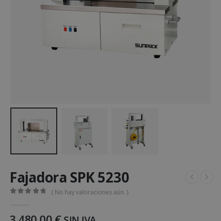
Fajadora SPK 5230
( No hay valoraciones aún. )
0
out of 5
3.480,00
€
SIN IVA