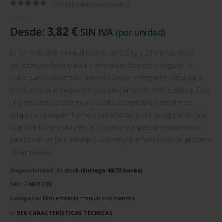
( No hay valoraciones aún. )
0
out of 5
Desde:
3,82
€
SIN IVA
(por unidad)
El film estirable manual blanco de 2,2 Kg y 23 micras es la
solución perfecta para un embalaje discreto y seguro. Su
color blanco aporta un aspecto limpio y elegante, ideal para
productos que requieran una presentación más cuidada. Con
una resistencia óptima y una alta elongación, este film se
adapta a cualquier forma y tamaño de palet, asegurando una
sujeción firme y duradera. Su peso y espesor equilibrados
garantizan un fácil manejo y una mayor eficiencia en el proceso
de embalaje.
Disponibilidad:
En stock
SKU:
FI00232203
Categoría:
Film estirable manual con mandril
VER CARACTERÍSTICAS TÉCNICAS