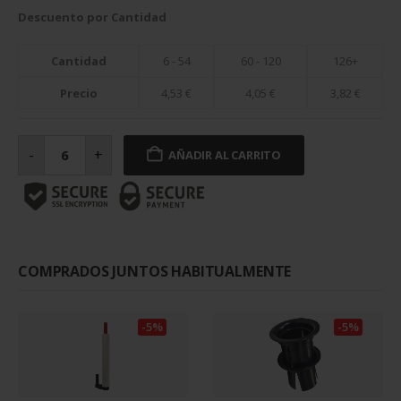
Descuento por Cantidad
Cantidad
6 - 54
60 - 120
126+
Precio
4,53
€
4,05
€
3,82
€
Film
estirable
-
+
AÑADIR AL CARRITO
manual
blanco
2,2
Kg
23
micras
cantidad
COMPRADOS JUNTOS HABITUALMENTE
-5%
-5%