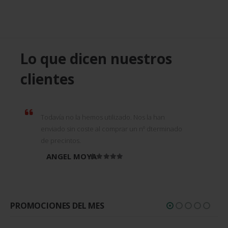
Lo que dicen nuestros
clientes
Todavía no la hemos utilizado. Nos la han
enviado sin coste al comprar un nº dterminado
de precintos.
ANGEL MOYA
Valorado en
5
de 5
PROMOCIONES DEL MES