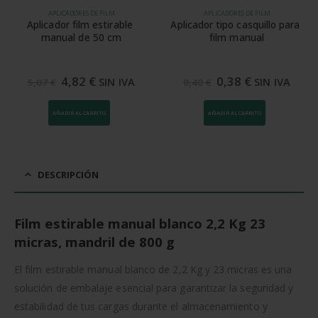
APLICADORES DE FILM
APLICADORES DE FILM
Aplicador film estirable 
Aplicador tipo casquillo para 
manual de 50 cm
film manual
El
El
El
El
4,82
€
0,38
€
SIN IVA
SIN IVA
5,07
€
0,40
€
precio
precio
precio
precio
original
actual
original
actual
era:
es:
era:
es:
AÑADIR AL CARRITO
AÑADIR AL CARRITO
5,07 €.
4,82 €.
0,40 €.
0,38 €.
DESCRIPCIÓN
Film estirable manual blanco 2,2 Kg 23
micras, mandril de 800 g
El film estirable manual blanco de 2,2 Kg y 23 micras es una
solución de embalaje esencial para garantizar la seguridad y
estabilidad de tus cargas durante el almacenamiento y