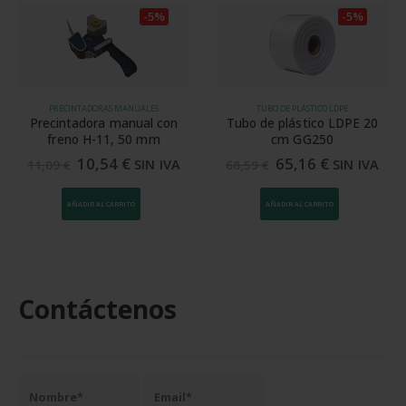
-5%
-5%
PRECINTADORAS MANUALES
TUBO DE PLÁSTICO LDPE
Precintadora manual con
Tubo de plástico LDPE 20
freno H-11, 50 mm
cm GG250
10,54
€
65,16
€
SIN IVA
SIN IVA
11,09
€
68,59
€
AÑADIR AL CARRITO
AÑADIR AL CARRITO
Contáctenos