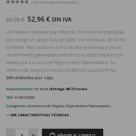
( No hay valoraciones aún. )
0
out of 5
El
El
52,96
€
SIN IVA
55,75
€
precio
precio
original
actual
Las hebillas metálicas para fleje de 25 mm están diseñadas
era:
es:
para asegurar cargas muy pesadas o voluminosas de forma
55,75 €.
52,96 €.
confiable. Fabricadas en acero de alta resistencia y con un
recubrimiento galvanizado anticorrosivo, estas hebillas son
ideales para su uso con flejes textiles filamentados. Su
sistema de cierre por torsión facilita una sujeción firme.
500 unidades por caja.
Disponibilidad:
En stock
SKU:
FL00CO0250
Categorías:
Accesorios de flejado, Flejes textiles filamentados
VER CARACTERÍSTICAS TÉCNICAS
Hebillas
metálicas
-
+
AÑADIR AL CARRITO