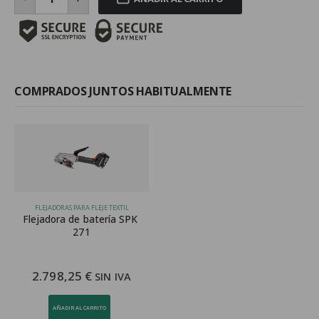
para
fleje
de
25
mm
cantidad
COMPRADOS JUNTOS HABITUALMENTE
FLEJADORAS PARA FLEJE TEXTIL
Flejadora de batería SPK 
271
2.798,25
€
SIN IVA
AÑADIR AL CARRITO