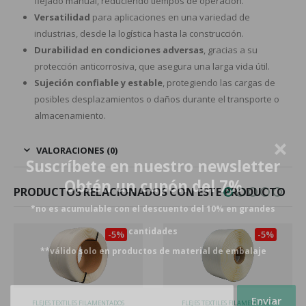
flejado manual, reduciendo tiempos de operación.
Versatilidad
para aplicaciones en una variedad de
industrias, desde la logística hasta la construcción.
Durabilidad en condiciones adversas
, gracias a su
protección anticorrosiva, que asegura una larga vida útil.
Sujeción confiable y estable
, protegiendo las cargas de
posibles desplazamientos o daños durante el transporte o
almacenamiento.
VALORACIONES (0)
Suscríbete en nuestro newsletter
Obtén un cupón del 7%
PRODUCTOS RELACIONADOS CON ESTE PRODUCTO
*no es acumulable con el descuento del 10% en grandes
cantidades
-5%
-5%
**válido solo en productos de material de embalaje
TILES FILAMENTADOS
FLEJES TEXTILES FILAMENTADOS
FLEJES TEXTI