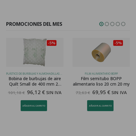
PROMOCIONES DEL MES
-5%
-5%
PLÁSTICO DE BURBUJAS Y ALMOHADILLAS DE AIRE
FILM ALIMENTARIO BOPP
Bobina de burbujas de aire
Film semitubo BOPP
Quilt Small de 400 mm 20
alimentario liso 20 cm 20 my
micras para SPK 7005
96,12
€
69,95
€
SIN IVA
SIN IVA
101,18
€
73,63
€
AÑADIR AL CARRITO
AÑADIR AL CARRITO