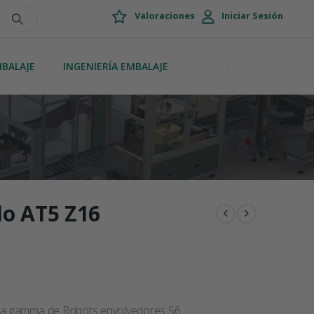
Valoraciones
Iniciar Sesión
MBALAJE
INGENIERÍA EMBALAJE
do AT5 Z16
 la gamma de Robots envolvedores S6.