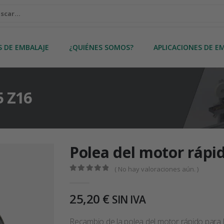
S DE EMBALAJE
¿QUIÉNES SOMOS?
APLICACIONES DE E
5 Z16
Polea del motor rápi
( No hay valoraciones aún. )
0
out of 5
25,20
€
SIN IVA
Recambio de la polea del motor rápido para