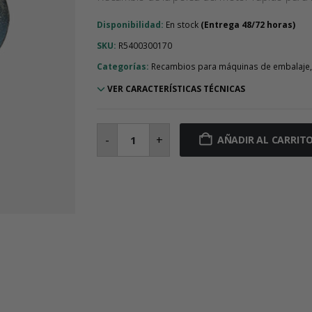
Disponibilidad:
En stock
SKU:
R5400300170
Categorías:
Recambios para máquinas de embalaje,
VER CARACTERÍSTICAS TÉCNICAS
Polea
del
-
+
AÑADIR AL CARRIT
motor
rápido
AT5
Z16
cantidad