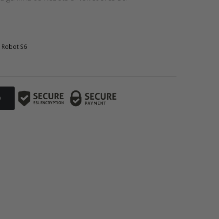
 Robot S6
O