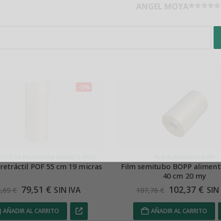
ANGEL MOYA
Valorad
n de datos
os tus datos para enviar el boletín tus derinformativo. Para más info
-5%
ratamiento yechos, consulta la
política de privacidad
l tratamiento de datos para enviar el boletín informativo
FILM ALIMENTARIO BOPP
FILM RETRÁCTIL ALIMENTARIO P
mitubo BOPP alimentario liso
Film semitubo POF alimen
40 cm 20 my
microperforado 75 cm 1
102,37
€
156,47
€
SIN IVA
SIN
7,76
€
164,70
€
AÑADIR AL CARRITO
AÑADIR AL CARRITO