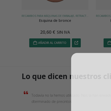
RECAMBIOS PARA MÁQUINAS DE EMBALAJE, RETRACTILADORA CAMPANA CON SALIDA AUTOMÁTICA SPK 1554/A, RETRACTILADORA CAMPANA SPK 1554/M
RECAMBIOS PARA MÁQUINAS DE EMBALAJE, RETRACTILADORA CAMPANA CON SALIDA AUTOMÁTICA SPK 1554/A, RETRACTILADORA CAMPANA SPK 1554/M
Resistencia con sonda
Bar
81,35
€
SIN IVA
AÑADIR AL CARRITO
S
Lo que dicen nuestros cl
Todavía no la hemos utilizado. Nos la han enviad
dterminado de precintos.