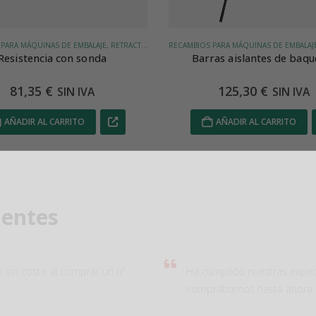
RECAMBIOS PARA MÁQUINAS DE EMBALAJE, RETRACTILADORA SPK 2554
ras aislantes de baquelita
Fotocélula de detección d
paquetes
125,30
€
65,76
€
SIN IVA
SIN IVA
AÑADIR AL CARRITO
AÑADIR AL CARRITO
uscríbete en nuestro newslett
ientes
Obtén un cupón del 7%
*no es acumulable con el descuento del 10% en grandes cantidades
o sin coste al comprar un nº
Ha cumplido nuestras expec
comprábamos hasta ahora de
**válido solo en productos de material de embalaje