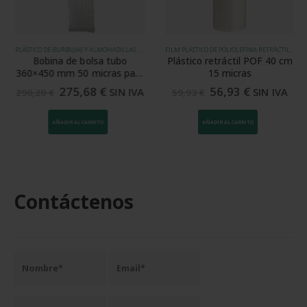
PLÁSTICO DE BURBUJAS Y ALMOHADILLAS DE AIRE
FILM PLÁSTICO DE POLIOLEFINA RETRÁCTIL (POF)
Bobina de bolsa tubo
Plástico retráctil POF 40 cm
360×450 mm 50 micras para
15 micras
SPK 7003V
275,68
€
56,93
€
SIN IVA
SIN IVA
290,20
€
59,93
€
AÑADIR AL CARRITO
AÑADIR AL CARRITO
Contáctenos