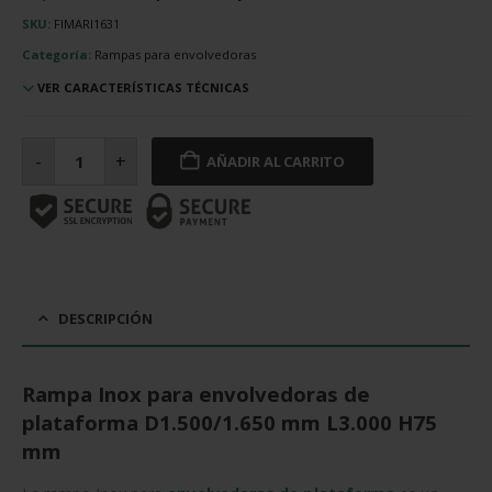
SKU:
FIMARI1631
Categoría:
Rampas para envolvedoras
VER CARACTERÍSTICAS TÉCNICAS
Rampa
Inox
-
+
AÑADIR AL CARRITO
para
envolvedoras
de
plataforma
D1.500/1.650
mm
L3.000
H75
mm
cantidad
DESCRIPCIÓN
Rampa Inox para envolvedoras de
plataforma D1.500/1.650 mm L3.000 H75
mm