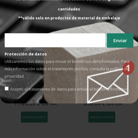
CARACTERÍSTICAS TÉCNICAS
cantidades
VALORACIONES (0)
**válido solo en productos de material de embalaje
PRODUCTOS RELACIONADOS CON ESTE PRODUCTO
Protección de datos
Utilizaremos tus datos para enviar el boletín tus derinformativo. Para
más información sobre el tratamiento yechos, consulta la
política de
privacidad
RAMPAS PARA ENVOLVEDORAS
RAMPAS PARA ENVOLVEDORAS
Acepto el tratamiento de datos para enviar el boletín informativo
Rampa Inox para
Rampa para envolvedoras
envolvedoras de plataforma
de plataforma D1.500/1.650
D1.500/1.650 mm L2.000
mm L2.000 H 75 mm
1.780,00
€
810,00
€
SIN IVA
SIN IVA
H75 mm
AÑADIR AL CARRITO
AÑADIR AL CARRITO