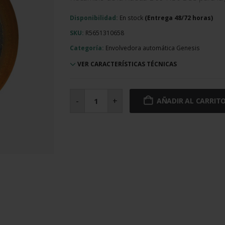
Disponibilidad:
En stock
SKU:
R5651310658
Categoría:
Envolvedora automática Genesis
VER CARACTERÍSTICAS TÉCNICAS
Rueda
D99
-
+
AÑADIR AL CARRIT
H30
D35
cantidad