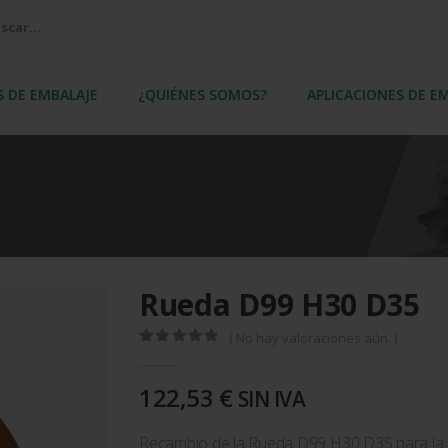
S DE EMBALAJE
¿QUIÉNES SOMOS?
APLICACIONES DE E
Rueda D99 H30 D35
( No hay valoraciones aún. )
0
out of 5
122,53
€
SIN IVA
Recambio de la Rueda D99 H30 D35 para la 