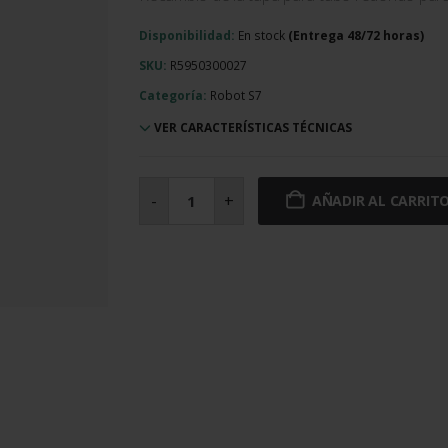
Disponibilidad:
En stock
SKU:
R5950300027
Categoría:
Robot S7
VER CARACTERÍSTICAS TÉCNICAS
Tapa
para
-
+
AÑADIR AL CARRIT
tubo
redondo
cantidad