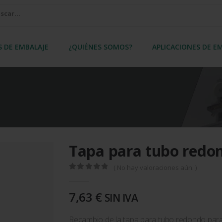
S DE EMBALAJE
¿QUIÉNES SOMOS?
APLICACIONES DE E
Tapa para tubo redo
( No hay valoraciones aún. )
0
out of 5
7,63
€
SIN IVA
Recambio de la tapa para tubo redondo para