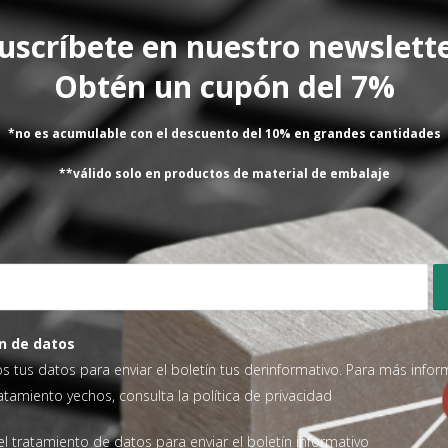
uscríbete en nuestro newslett
OLVEDORA ROTOPLAT, ROBOT S7
ROBOT S7
a de carga corta de 0 a 25Kg
Bisagra de seguridad de la p
carro portabobina
Obtén un cupón del 7%
371,41
€
31,22
€
SIN IVA
SIN IVA
*no es acumulable con el descuento del 10% en grandes cantidades
AÑADIR AL CARRITO
AÑADIR AL CARRITO
**válido solo en productos de material de embalaje
ientes
n de datos
o sin coste al comprar un nº
Ha cumplido nuestras expec
os tus datos para enviar el boletín tus derinformativo. Para más info
comprábamos hasta ahora de
ratamiento yechos, consulta la
política de privacidad
ANGEL MOYA
l tratamiento de datos para enviar el boletín informativo