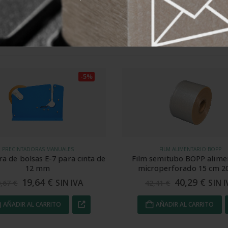
Valorad
-5%
FILM ALIMENTARIO BOPP
FILM PLÁSTICO DE POLIOLEFINA RETRÁC
semitubo BOPP alimentario
Plástico retráctil POF 50 cm 
roperforado 15 cm 20 my
40,29
€
71,24
€
SIN IVA
SIN I
2,41
€
74,99
€
AÑADIR AL CARRITO
AÑADIR AL CARRITO