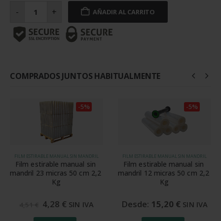
Aplicador
para
-
+
AÑADIR AL CARRITO
film
sin
mandril
50
mm
cantidad
COMPRADOS JUNTOS HABITUALMENTE
-5%
-5%
FILM ESTIRABLE MANUAL SIN MANDRIL
FILM ESTIRABLE MANUAL SIN MANDRIL
Film estirable manual sin 
Film estirable manual sin 
mandril 23 micras 50 cm 2,2 
mandril 12 micras 50 cm 2,2 
Kg
Kg
El
El
4,28
€
Desde:
15,20
€
SIN IVA
SIN IVA
4,51
€
precio
precio
original
actual