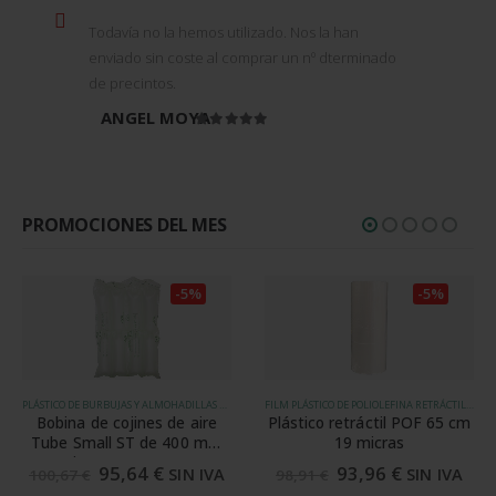
Todavía no la hemos utilizado. Nos la han
enviado sin coste al comprar un nº dterminado
de precintos.
ANGEL MOYA
Valorado en
5
de 5
PROMOCIONES DEL MES
-5%
-5%
PLÁSTICO DE BURBUJAS Y ALMOHADILLAS DE AIRE
FILM PLÁSTICO DE POLIOLEFINA RETRÁCTIL (POF)
Bobina de cojines de aire
Plástico retráctil POF 65 cm
Tube Small ST de 400 mm
19 micras
20 micras para SPK 7005
95,64
€
93,96
€
SIN IVA
SIN IVA
100,67
€
98,91
€