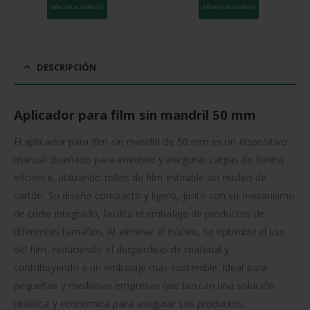
era:
es:
AÑADIR AL CARRITO
AÑADIR AL CARRITO
4,51 €.
4,28 €.
DESCRIPCIÓN
Aplicador para film sin mandril 50 mm
El aplicador para film sin mandril de 50 mm es un dispositivo
manual diseñado para envolver y asegurar cargas de forma
eficiente, utilizando rollos de film estirable sin núcleo de
cartón. Su diseño compacto y ligero, junto con su mecanismo
de corte integrado, facilita el embalaje de productos de
diferentes tamaños. Al eliminar el núcleo, se optimiza el uso
del film, reduciendo el desperdicio de material y
contribuyendo a un embalaje más sostenible. Ideal para
pequeñas y medianas empresas que buscan una solución
práctica y económica para asegurar sus productos.