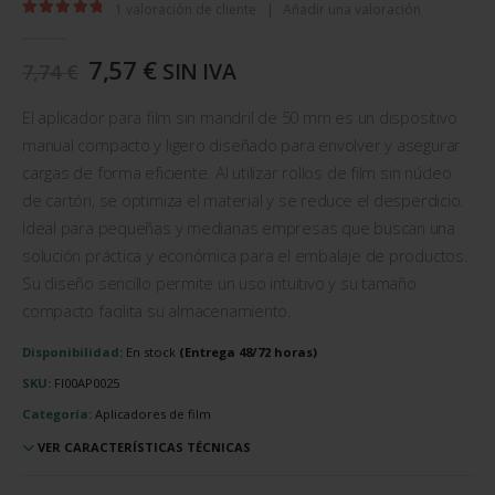
1
valoración de cliente
|
Añadir una valoración
5.00
out of 5
El
El
7,57
€
SIN IVA
7,74
€
precio
precio
original
actual
El aplicador para film sin mandril de 50 mm es un dispositivo
era:
es:
manual compacto y ligero diseñado para envolver y asegurar
7,74 €.
7,57 €.
cargas de forma eficiente. Al utilizar rollos de film sin núcleo
de cartón, se optimiza el material y se reduce el desperdicio.
Ideal para pequeñas y medianas empresas que buscan una
solución práctica y económica para el embalaje de productos.
Su diseño sencillo permite un uso intuitivo y su tamaño
compacto facilita su almacenamiento.
Disponibilidad:
En stock
SKU:
FI00AP0025
Categoría:
Aplicadores de film
VER CARACTERÍSTICAS TÉCNICAS