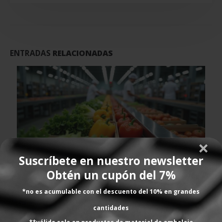
ENTRADAS
RELACIONADAS
Suscríbete en nuestro newsletter
Obtén un cupón del 7%
5 señales de que tu línea de envasado se ha
03
quedado pequeña
*no es acumulable con el descuento del 10% en grandes
5 señales de que tu línea de envasado se ha quedado
Jun
cantidades
pequeña Si cambiar de una referencia a otra supone