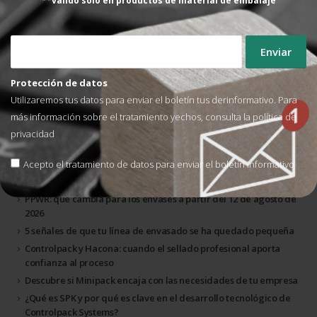
**válido solo en productos de material de embalaje
parar...
Leer más
Protección de datos
Utilizaremos tus datos para enviar el boletín tus derinformativo. Para
Buscar Publicaciones
más información sobre el tratamiento yechos, consulta la
política de
privacidad
Acepto el tratamiento de datos para enviar el boletín informativo
PPWR: qué cambia para los envases a partir del 12 de agosto de
2026
5 señales de que tu línea de envasado se ha quedado pequeña
Controlpack y Hacona: cuando el sellado profesional aporta
confianza al proceso
Descubre si Minipack encaja con las necesidades de tu empresa
¿Qué es SPK y por qué es clave en el desarrollo tecnológico de
Controlpack Systems?