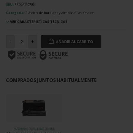
SKU:
PR00AIP0706
Categoría:
Plástico de burbujas y almohadillas de aire
VER CARACTERÍSTICAS TÉCNICAS
Bobina
de
-
+
AÑADIR AL CARRITO
cojines
de
aire
Biodegradable
de
200
mm
60
micras
para
COMPRADOS JUNTOS HABITUALMENTE
SPK
7006
cantidad
MÁQUINAS DE RELLENO DE AIRE