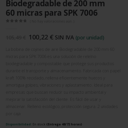
Biodegradable de 200 mm
60 micras para SPK 7006
( No hay valoraciones aún. )
0
out of 5
El
El
100,22
€
SIN IVA
105,49
€
(por unidad)
precio
precio
original
actual
La bobina de cojines de aire Biodegradable de 200 mm 60
era:
es:
micras para SPK 7006 es una solución de relelno
105,49 €.
100,22 €.
biodegradable y compostable que protege sus productos
durante el transporte y almacenamiento. Fabricada con papel
kraft 100% reciclado, rellena eficientemente huecos y
amortigua golpes, vibraciones y aplastamiento. Ideal para
empresas que buscan reducir su impacto ambiental y
mejorar la satisfacción del cliente. Es fácil de usar y
almacenar. Relleno ecológico, protección segura. 2 unidades
por caja
Disponibilidad:
En stock