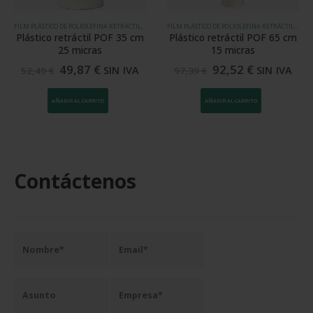
FILM PLÁSTICO DE POLIOLEFINA RETRÁCTIL (POF)
FILM PLÁSTICO DE POLIOLEFINA RETRÁCTIL (POF)
Plástico retráctil POF 35 cm
Plástico retráctil POF 65 cm
25 micras
15 micras
49,87
€
92,52
€
SIN IVA
SIN IVA
52,49
€
97,39
€
AÑADIR AL CARRITO
AÑADIR AL CARRITO
Contáctenos