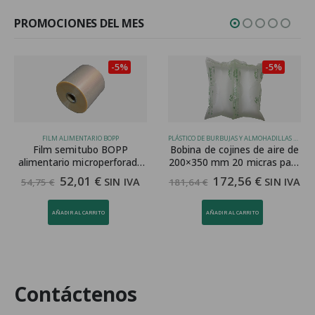
PROMOCIONES DEL MES
-5%
-5%
FILM ALIMENTARIO BOPP
PLÁSTICO DE BURBUJAS Y ALMOHADILLAS DE AIRE
Film semitubo BOPP
Bobina de cojines de aire de
alimentario microperforado
200×350 mm 20 micras para
30 cm 20 my
SPK 7005
52,01
€
172,56
€
SIN IVA
SIN IVA
54,75
€
181,64
€
AÑADIR AL CARRITO
AÑADIR AL CARRITO
Contáctenos