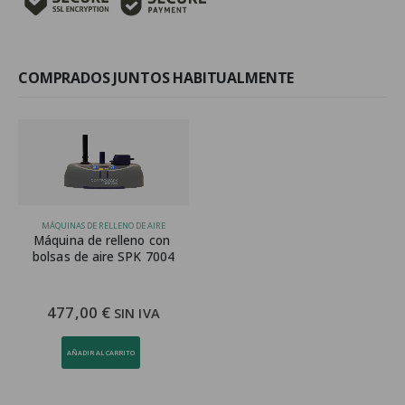
de
200
mm
15
micras
para
SPK
COMPRADOS JUNTOS HABITUALMENTE
7004
cantidad
MÁQUINAS DE RELLENO DE AIRE
Máquina de relleno con 
bolsas de aire SPK 7004
477,00
€
SIN IVA
AÑADIR AL CARRITO