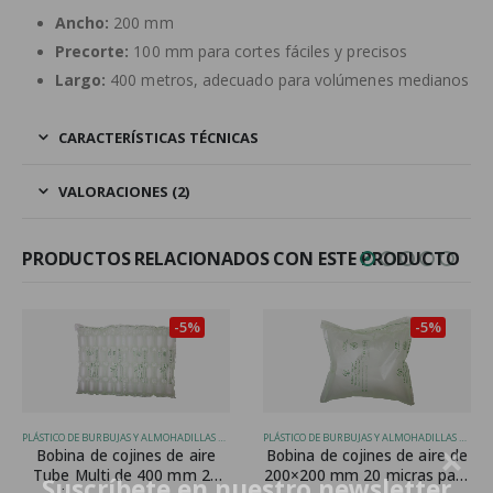
Ancho:
200 mm
Precorte:
100 mm para cortes fáciles y precisos
Largo:
400 metros, adecuado para volúmenes medianos
CARACTERÍSTICAS TÉCNICAS
VALORACIONES (2)
PRODUCTOS RELACIONADOS CON ESTE PRODUCTO
-5%
-5%
PLÁSTICO DE BURBUJAS Y ALMOHADILLAS DE AIRE
PLÁSTICO DE BURBUJAS Y ALMOHADILLAS DE AIRE
Bobina de cojines de aire
Bobina de cojines de aire de
B
Tube Multi de 400 mm 20
200×200 mm 20 micras para
Tu
Suscríbete en nuestro newsletter