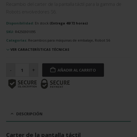
Recambio del carter de la pantalla táctil para la gamma de
Robots envolvedores S6.
Disponibilidad:
En stock
SKU:
R4250301095
Categorías:
Recambios para máquinas de embalaje, Robot S6
VER CARACTERÍSTICAS TÉCNICAS
Carter
de
-
+
AÑADIR AL CARRITO
la
pantalla
táctil
cantidad
DESCRIPCIÓN
Carter de la pantalla táctil