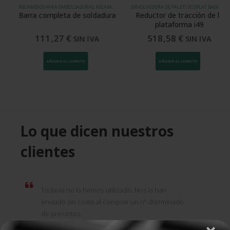
RECAMBIOS PARA EMBOLSADORAS, RECAMBIOS PARA MÁQUINAS DE EMBALAJE
ENVOLVEDORA DE PALETS ECOPLAT BASE PLATAFORMA 1500 MM, ENVOLVEDORA MASTERPLAT PLUS, ENVOLVEDORA MASTERPLAT PLUS LP, ENVOLVEDORA ROTOPLAT, ENVOLVEDORA VERTICAL ECOPLAT PLUS, RECAMBIOS PARA MÁQUINAS DE EMBALAJE
Barra completa de soldadura
Reductor de tracción de la
plataforma i49
111,27
€
518,58
€
SIN IVA
SIN IVA
AÑADIR AL CARRITO
AÑADIR AL CARRITO
Lo que dicen nuestros
clientes
Todavía no la hemos utilizado. Nos la han
enviado sin coste al comprar un nº dterminado
de precintos.
ANGEL MOYA