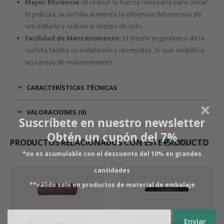
Mayor Eficiencia:
Al reducir la fuerza necesaria para cortar
la película, la cuchilla aumenta la eficiencia del proceso de
retractilado y reduce el tiempo de ciclo.
Facilidad de Mantenimiento:
El diseño ergonómico de la
cuchilla facilita su instalación y reemplazo, lo que simplifica
las tareas de mantenimiento.
CARACTERÍSTICAS TÉCNICAS
VALORACIONES (0)
Suscríbete en nuestro newsletter
Obtén un cupón del 7%
PRODUCTOS RELACIONADOS CON ESTE PRODUCTO
*no es acumulable con el descuento del 10% en grandes
cantidades
**válido solo en productos de material de embalaje
RETRACTILADORA SPK 3554
RETRACTILADORA SPK 3554