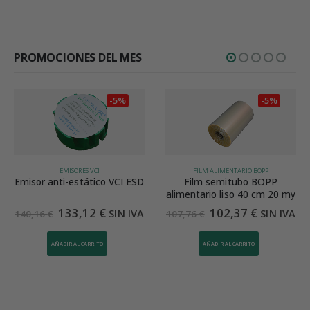
Valorado en
5
de 5
PROMOCIONES DEL MES
-5%
-5%
EMISORES VCI
FILM ALIMENTARIO BOPP
Emisor anti-estático VCI ESD
Film semitubo BOPP
alimentario liso 40 cm 20 my
133,12
€
102,37
€
SIN IVA
SIN IVA
140,16
€
107,76
€
AÑADIR AL CARRITO
AÑADIR AL CARRITO