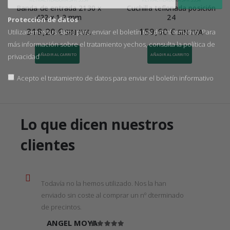
Banda de entrada 2130 x
Cuchilla teflonada posición
422 x 1,2 mm
24
Protección de datos
318,20
€
159,60
€
SIN IVA
SIN IVA
Utilizaremos tus datos para enviar el boletín tus derinformativo. Para
más información sobre el tratamiento yechos, consulta la
política de
privacidad
AÑADIR AL CARRITO
AÑADIR AL CARRITO
Acepto el tratamiento de datos para enviar el boletín informativo
Lo que dicen nuestros
clientes
Todavía no la hemos utilizado. Nos la han
enviado sin coste al comprar un nº dterminado
de precintos.
ANGEL MOYA