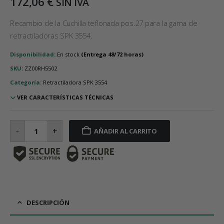
172,06
€
SIN IVA
Recambio de la Cuchilla teflonada pos.27 para la gama de
retractiladoras SPK 3554.
Disponibilidad:
En stock
SKU:
ZZ00RH5502
Categoría:
Retractiladora SPK 3554
VER CARACTERÍSTICAS TÉCNICAS
Cuchilla
teflonada
-
+
AÑADIR AL CARRITO
posición
27
cantidad
DESCRIPCIÓN