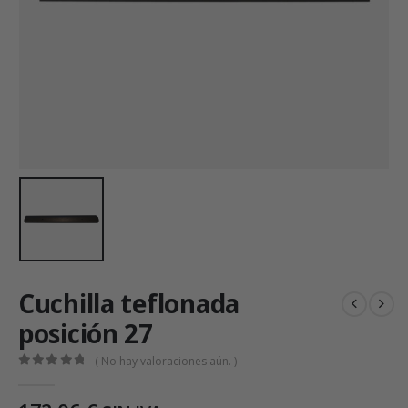
Cuchilla teflonada
posición 27
( No hay valoraciones aún. )
0
out of 5