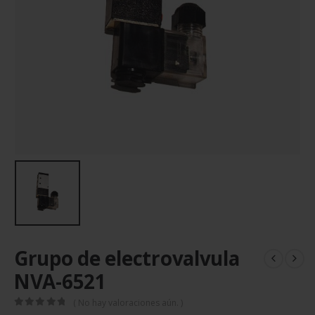
Grupo de electrovalvula
NVA-6521
( No hay valoraciones aún. )
0
out of 5