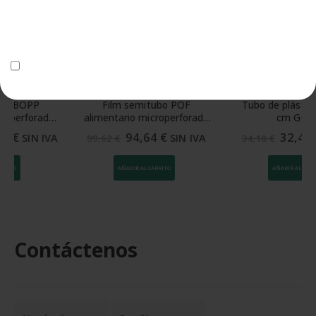
Utilizaremos tus datos para enviar el boletín tus derinformativo. Para
más información sobre el tratamiento yechos, consulta la
política de
-5%
-5%
privacidad
Acepto el tratamiento de datos para enviar el boletín informativo
FILM RETRÁCTIL ALIMENTARIO POF
TUBO DE PLÁSTICO LDPE
Film semitubo POF
Tubo de plástico LDPE 10
alimentario microperforado
cm GG250
40 cm 12,5 my
94,64
€
32,47
€
SIN IVA
SIN IVA
99,62
€
34,18
€
AÑADIR AL CARRITO
AÑADIR AL CARRITO
Contáctenos