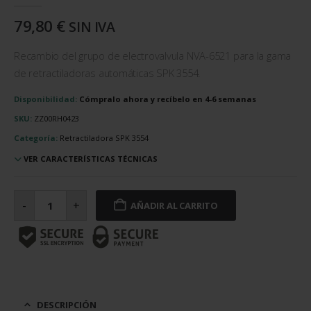
79,80
€
SIN IVA
Recambio del grupo de electrovalvula NVA-6521 para la gama
de retractiladoras automáticas SPK 3554.
Disponibilidad:
Cómpralo ahora y recíbelo en 4-6 semanas
SKU:
ZZ00RH0423
Categoría:
Retractiladora SPK 3554
VER CARACTERÍSTICAS TÉCNICAS
Grupo
de
-
+
AÑADIR AL CARRITO
electrovalvula
NVA-
6521
cantidad
DESCRIPCIÓN