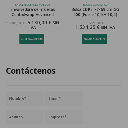
ENVOLVEDORAS DE MALETAS
BOLSAS DE PLÁSTICO
Envolvedora de maletas
Bolsa LDPE 77×69 cm GG
Controlwrap Advanced
200 (Fuelle 10,5 + 10,5)
El
El
5.130,00
€
SIN
5.700,00
€
1.615,00
€
precio
precio
1.534,25
€
IVA
SIN IVA
original
actual
era:
es:
5.700,00 €.
5.130,00 €.
AÑADIR AL CARRITO
AÑADIR AL CARRITO
Contáctenos