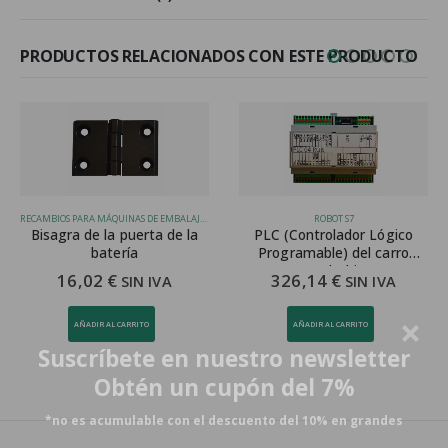
PRODUCTOS RELACIONADOS CON ESTE PRODUCTO
RECAMBIOS PARA MÁQUINAS DE EMBALAJE, ROBOT S7
ROBOT S7
Bisagra de la puerta de la
PLC (Controlador Lógico
Ple
batería
Programable) del carro
portabobina
16,02
€
326,14
€
SIN IVA
SIN IVA
AÑADIR AL CARRITO
AÑADIR AL CARRITO
Suscríbete en nuestro newsletter
Obtén un cupón del 7%
*no es acumulable con el descuento del 10% en grandes