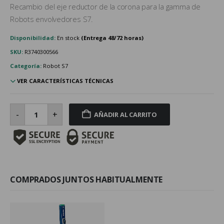
Recambio del eje reductor de la corona para la gamma de
Robots envolvedores S7.
Disponibilidad:
En stock
SKU:
R3740300566
Categoría:
Robot S7
VER CARACTERÍSTICAS TÉCNICAS
Eje
reductor
-
+
AÑADIR AL CARRITO
de
la
corona
cantidad
COMPRADOS JUNTOS HABITUALMENTE