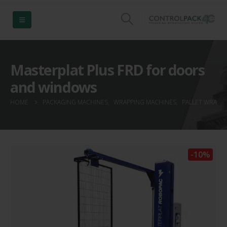
Masterplat Plus FRD for doors
and windows
HOME
PACKAGING MACHINES
,
WRAPPING MACHINES
,
PALLET WRAPP
-10%