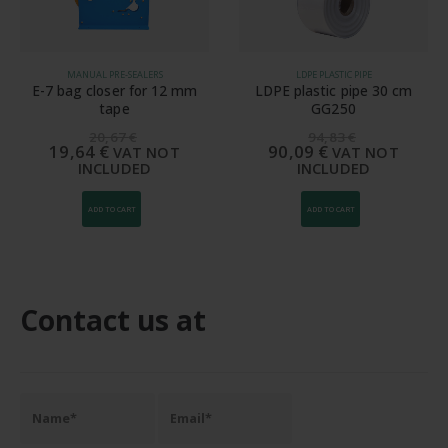
MANUAL PRE-SEALERS
LDPE PLASTIC PIPE
E-7 bag closer for 12 mm
LDPE plastic pipe 30 cm
tape
GG250
20,67
€
94,83
€
19,64
€
90,09
€
VAT NOT
VAT NOT
INCLUDED
INCLUDED
ADD TO CART
ADD TO CART
Contact us at