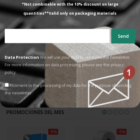
*Not combinable with the 10% discount on large
quantities**Valid only on packaging materials
Lo que dicen nuestros
clientes
Data Protection
We will use your data to send you the newsletter.
Todavía no la hemos utilizado. Nos la han
For more information on data processing, please see the
privacy
enviado sin coste al comprar un nº dterminado
policy.
de precintos.
ANGEL MOYA
I consent to the processing of my data for the purpose of sending
Rated
5
out of 5
the newsletter.
PROMOCIONES DEL MES
-5%
-5%