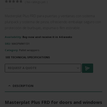
( No ratings yet. )
0
out of 5
Masterplat Plus FRD para puertas y ventanas con sistema
pluripack y sistema de pinza, ofreciendo embalaje seguro con
protección de burbujas, espuma o film estirable.
Availability:
Buy now and receive it in 4-6 weeks
SKU:
MASPMW1131
Category:
Pallet wrappers
SEE TECHNICAL SPECIFICATIONS
DESCRIPTION
Masterplat Plus FRD for doors and windows