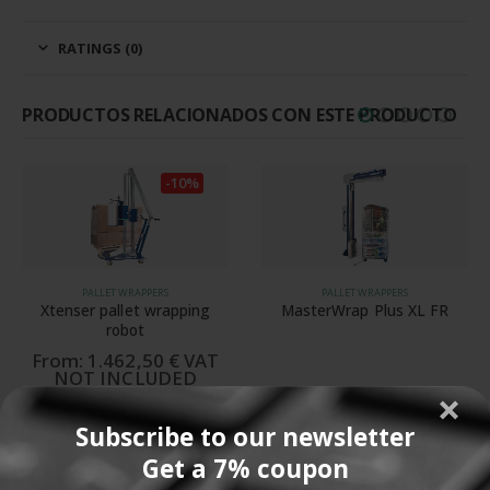
RATINGS (0)
PRODUCTOS RELACIONADOS CON ESTE PRODUCTO
-10%
PALLET WRAPPERS
PALLET WRAPPERS
Xtenser pallet wrapping
MasterWrap Plus XL FR
robot
From:
1.462,50
€
VAT
NOT INCLUDED
This product has multiple variants. The options can be chosen on the product page.
REQUEST A QUOTE
SELECT OPTIONS
Subscribe to our newsletter
Get a 7% coupon