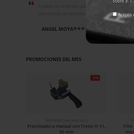
sobre el t
Todavía no la hemos utilizado. Nos la han enviad
dterminado de precintos.
Acepto e
ANGEL MOYA
Valorado en
5
de 5
PROMOCIONES DEL MES
-5%
-5%
FILM RETRÁCTIL ALIMENTARIO POF
FILM
no H-11,
Film semitubo POF alimentario
Kit 12 b
microperforado 40 cm 15 my
c