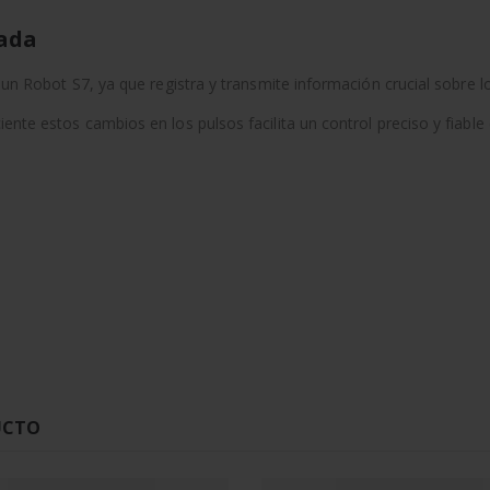
jada
e un Robot S7, ya que registra y transmite información crucial sobre l
ente estos cambios en los pulsos facilita un control preciso y fiabl
UCTO