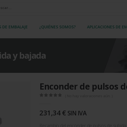
S DE EMBALAJE
¿QUIÉNES SOMOS?
APLICACIONES DE E
ida y bajada
Enconder de pulsos d
( No hay valoraciones aún. )
0
out of 5
231,34
€
SIN IVA
Recambio del enconder de pulsos de subida 