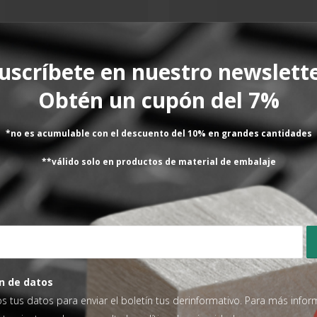
uscríbete en nuestro newslett
Obtén un cupón del 7%
ROBOT S7
ROBOT S7
ula de detección de los palets
Fuelle de dirección de las 
delanteras
*no es acumulable con el descuento del 10% en grandes cantidades
142,58
€
16,83
€
SIN IVA
SIN IVA
**válido solo en productos de material de embalaje
AÑADIR AL CARRITO
AÑADIR AL CARRITO
ientes
n de datos
os tus datos para enviar el boletín tus derinformativo. Para más info