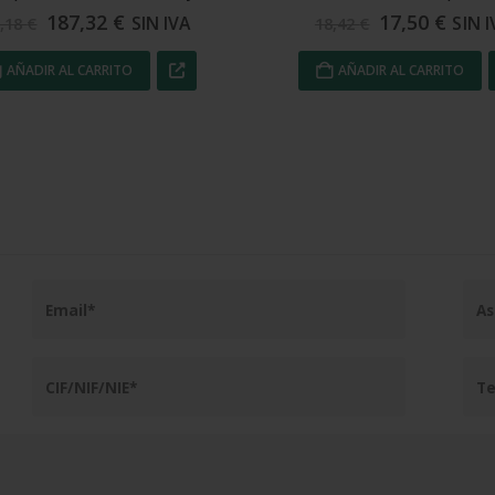
17,50
€
52,95
€
SIN IVA
SIN I
8,42
€
55,74
€
AÑADIR AL CARRITO
AÑADIR AL CARRITO