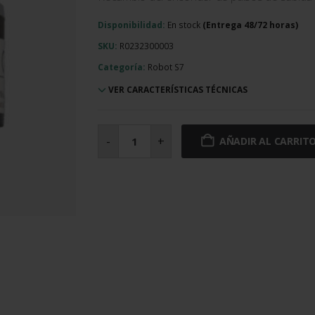
Disponibilidad:
En stock
SKU:
R0232300003
Categoría:
Robot S7
VER CARACTERÍSTICAS TÉCNICAS
Enconder
de
-
+
AÑADIR AL CARRIT
pulsos
de
subida
y
bajada
cantidad