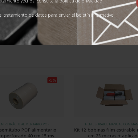
ratamiento yechos, consulta la
política de privacidad
o sin coste al comprar un nº
Ha cumplido nuestras expec
comprábamos hasta ahora de
l tratamiento de datos para enviar el boletín informativo
ANGEL MOYA
Valorad
-5%
 ESTIRABLE MANUAL CON MANDRIL
FILM ALIMENTARIO BOPP
obinas film estirable mini 12,5
Film semitubo BOPP alime
m 23 micras + aplicador
microperforado 20 cm 2