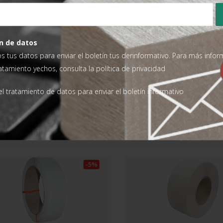
m x 0,63 mm D200
ctos durante el transporte y almacenamiento, minimizando el riesgo d
n de datos
to de los paquetes, optimizando el espacio de almacenamiento y reduc
os tus datos para enviar el boletín tus derinformativo. Para más info
 limpia y profesional a los productos embalados, mejorando su image
ratamiento yechos, consulta la
política de privacidad
ternativas de embalaje, el fleje de polipropileno ofrece una excelent
l tratamiento de datos para enviar el boletín informativo
erial reciclable, lo que contribuye a la protección del medio ambiente.
UCTO
-5%