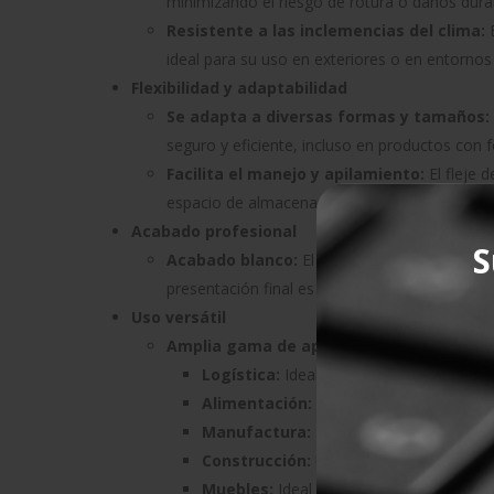
minimizando el riesgo de rotura o daños duran
Resistente a las inclemencias del clima:
E
ideal para su uso en exteriores o en entornos
Flexibilidad y adaptabilidad
Se adapta a diversas formas y tamaños:
seguro y eficiente, incluso en productos con f
Facilita el manejo y apilamiento:
El fleje 
espacio de almacenamiento y reduciendo el ri
Acabado profesional
S
Acabado blanco:
El fleje presenta un acabad
presentación final es importante.
Uso versátil
Amplia gama de aplicaciones:
El fleje de 
Logística:
Ideal para el flejado de cajas
Alimentación:
Perfecto para asegurar ca
Manufactura:
Se utiliza habitualmente 
Construcción:
Útil para el flejado de m
Muebles:
Ideal para asegurar muebles d