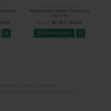
FLEJE DE POLIPROPILENO (PP)
 x 0,45
Fleje de polipropileno 13 mm x 0,8
Fleje 
mm D150
47,18
€
 IVA
SIN IVA
49,66
€
3
AÑADIR AL CARRITO
tativas. Más económico que el que
-
 las mismas características en otra empresa.
Alb
o en
5
de 5