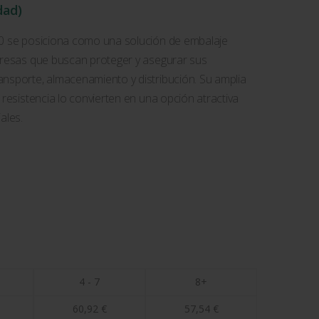
dad)
00 se posiciona como una solución de embalaje
mpresas que buscan proteger y asegurar sus
ansporte, almacenamiento y distribución. Su amplia
 resistencia lo convierten en una opción atractiva
ales.
4 - 7
8+
60,92
€
57,54
€