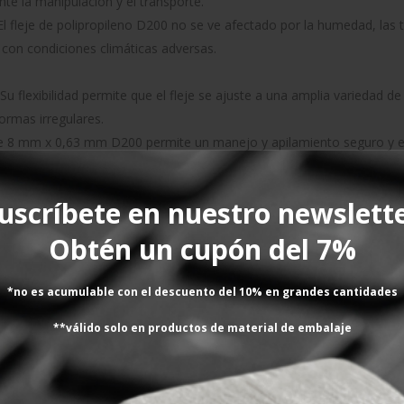
te la manipulación y el transporte.
l fleje de polipropileno D200 no se ve afectado por la humedad, las
 con condiciones climáticas adversas.
Su flexibilidad permite que el fleje se ajuste a una amplia variedad 
ormas irregulares.
de 8 mm x 0,63 mm D200 permite un manejo y apilamiento seguro y e
esgo de accidentes laborales.
uscríbete en nuestro newslett
o blanco limpio y profesional que aporta una estética atractiva a lo
Obtén un cupón del 7%
polipropileno 8 mm x 0,63 mm D200 encuentra un amplio abanico de ap
*no es acumulable con el descuento del 10% en grandes cantidades
, paquetes y palets en almacenes, centros de distribución y durante el
**válido solo en productos de material de embalaje
jas de productos alimenticios, botellas, latas y otros productos env
en el flejado de componentes, piezas y productos terminados en la i
ateriales de construcción, como vigas, tubos y paneles.
urante el transporte y almacenamiento.