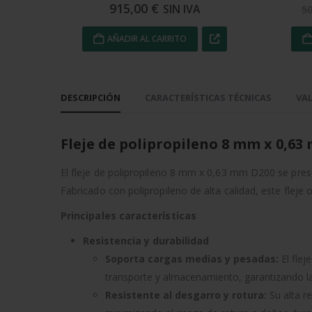
915,00
€
SIN IVA
5
AÑADIR AL CARRITO
DESCRIPCIÓN
CARACTERÍSTICAS TÉCNICAS
VAL
Fleje de polipropileno 8 mm x 0,6
El fleje de polipropileno 8 mm x 0,63 mm D200 se prese
Fabricado con polipropileno de alta calidad, este flej
Principales características
Resistencia y durabilidad
Soporta cargas medias y pesadas:
El flej
transporte y almacenamiento, garantizando l
Resistente al desgarro y rotura:
Su alta r