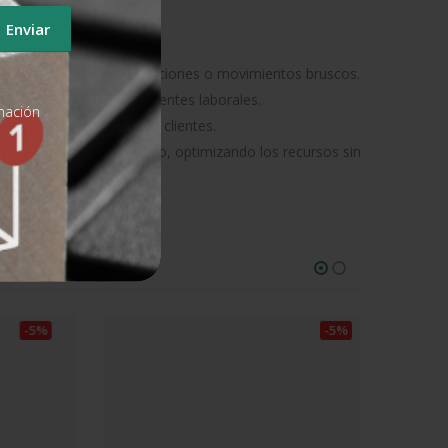
e daños por golpes, vibraciones o movimientos bruscos.
iendo el riesgo de accidentes laborales.
rmación
n y percepción ante los clientes.
e relación costo-beneficio, optimizando los recursos sin
-5%
-5%