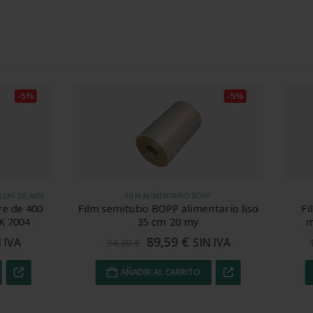
-5%
FILM ALIMENTARIO BOPP
FILM RETRÁCTIL ALIMENTARIO P
mitubo BOPP alimentario liso
Film semitubo POF alimen
35 cm 20 my
microperforado 60 cm 1
89,59
€
128,01
€
SIN IVA
SIN
4,30
€
134,75
€
AÑADIR AL CARRITO
AÑADIR AL CARRITO