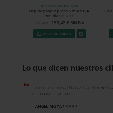
FLEJE DE POLIPROPILENO (PP)
m x 0,7
Fleje de polipropileno 5 mm x 0,40
Fleje 
mm blanco D200
153,42
€
VA
SIN IVA
161,49
€
3
AÑADIR AL CARRITO
Lo que dicen nuestros cl
Todavía no la hemos utilizado. Nos la han enviad
dterminado de precintos.
ANGEL MOYA
Valorado en
5
de 5