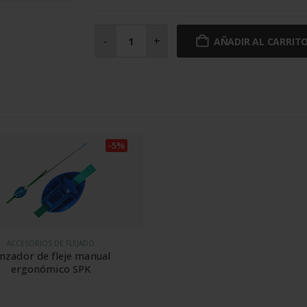
Fleje
de
-
+
AÑADIR AL CARRIT
polipropileno
8
mm
x
0,63
mm
D200
cantidad
-5%
ACCESORIOS DE FLEJADO
nzador de fleje manual 
ergonómico SPK