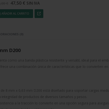
El
El
47,50
€
SIN IVA
0,00
€
precio
precio
original
actual
AÑADIR AL CARRITO
era:
es:
50,00 €.
47,50 €.
ORACIONES (0)
3 mm D200
nta como una banda plástica resistente y versátil, ideal para el em
e ofrece una combinación única de características que lo convierten 
e de 8 mm x 0,63 mm D200 está diseñado para soportar cargas media
a integridad de productos de diversos tamaños y pesos.
esistencia a la tracción lo convierte en una opción segura para asegu