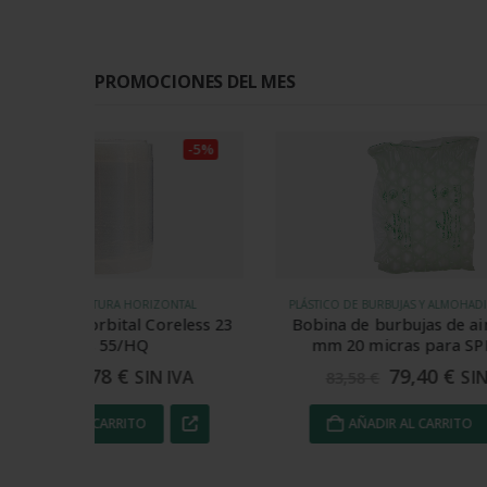
PROMOCIONES DEL MES
-5%
-5%
TAL
PLÁSTICO DE BURBUJAS Y ALMOHADILLAS DE AIRE
less 23
Bobina de burbujas de aire de 400
Film se
mm 20 micras para SPK 7004
79,40
€
VA
SIN IVA
83,58
€
9
AÑADIR AL CARRITO