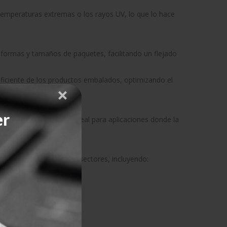
 temperaturas extremas o los rayos UV, lo que lo hace
de formas y tamaños de paquetes, facilitando un flejado
ficiente de los productos embalados, optimizando el
er
s productos embalados, ideal para aplicaciones donde la
licaciones en diversos sectores, incluyendo:
 transporte.
asados.
ndustria manufacturera.