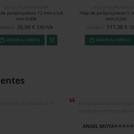
FLEJE DE POLIPROPILENO (PP)
FLEJE DE POLIPROPILENO (PP)
de polipropileno 12 mm x 0,8
Fleje de polipropileno 5 mm
mm D406
mm D200
35,00
€
117,38
€
SIN IVA
SIN
6,84
€
123,56
€
AÑADIR AL CARRITO
AÑADIR AL CARRITO
ientes
o sin coste al comprar un nº
Ha cumplido nuestras expec
comprábamos hasta ahora de
ANGEL MOYA
Valorad