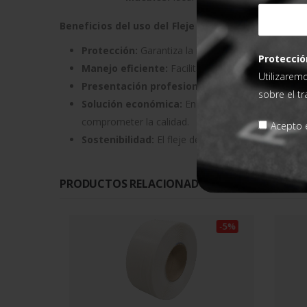
Beneficios del uso del Fleje de polipropileno 8 m
Protección:
Garantiza la integridad de los produ
Protecció
Manejo eficiente:
Facilita el manejo y apilamien
Utilizarem
Presentación profesional:
Aporta una apariencia
sobre el t
Solución económica:
En comparación con otras al
comprometer la calidad.
Acepto e
Sostenibilidad:
El fleje de polipropileno es un mat
PRODUCTOS RELACIONADOS CON ESTE PROD
-5%
-5%