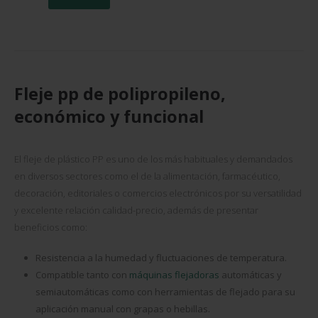
Fleje pp de polipropileno,
económico y funcional
El fleje de plástico PP es uno de los más habituales y demandados
en diversos sectores como el de la alimentación, farmacéutico,
decoración, editoriales o comercios electrónicos por su versatilidad
y excelente relación calidad-precio, además de presentar
beneficios como:
Resistencia a la humedad y fluctuaciones de temperatura.
Compatible tanto con
máquinas flejadoras
automáticas y
semiautomáticas como con herramientas de flejado para su
aplicación manual con grapas o hebillas.