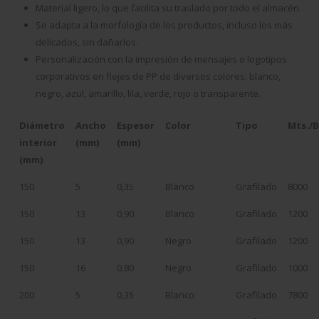
Material ligero, lo que facilita su traslado por todo el almacén.
Se adapta a la morfología de los productos, incluso los más
delicados, sin dañarlos.
Personalización con la impresión de mensajes o logotipos
corporativos en flejes de PP de diversos colores: blanco,
negro, azul, amarillo, lila, verde, rojo o transparente.
Diámetro
Ancho
Espesor
Color
Tipo
Mts./
interior
(mm)
(mm)
(mm)
150
5
0,35
Blanco
Grafilado
8000
150
13
0,90
Blanco
Grafilado
1200
150
13
0,90
Negro
Grafilado
1200
150
16
0,80
Negro
Grafilado
1000
200
5
0,35
Blanco
Grafilado
7800