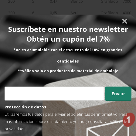
200
5
0,47
Blanco
Grafilado
7000
200
6
0,65
Azul
Grafilado
4000
200
8
0,63
Blanco
Grafilado
4000
Suscríbete en nuestro newsletter
200
12
0,63
Blanco
Grafilado
3000
Obtén un cupón del 7%
200
12
0,70
Blanco
Grafilado
2000
*no es acumulable con el descuento del 10% en grandes
200
12
0,70
Negro
Grafilado
2000
cantidades
200
12
0,80
Blanco
Grafilado
2000
**válido solo en productos de material de embalaje
200
12
0,80
Negro
Grafilado
2000
200
12
0,80
Azul
Grafilado
2000
200
12
0,80
Amarillo
Grafilado
2000
Protección de datos
Utilizaremos tus datos para enviar el boletín tus derinformativo. Para
200
12
0,80
Lila
Grafilado
2000
más información sobre el tratamiento yechos, consulta la
política de
200
12
0,80
Rojo
Grafilado
2000
privacidad