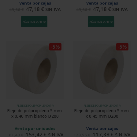
Venta por cajas
Venta por cajas
47,18
€
47,18
€
SIN IVA
SIN IVA
49,66
€
49,66
€
AÑADIR AL CARRITO
AÑADIR AL CARRITO
-5%
-5%
FLEJE DE POLIPROPILENO (PP)
FLEJE DE POLIPROPILENO (PP)
Fleje de polipropileno 5 mm 
Fleje de polipropileno 5 mm 
x 0,40 mm blanco D200
x 0,45 mm D200
Venta por unidades
Venta por cajas
153,42
€
117,38
€
SIN IVA
SIN IVA
161,49
€
123,56
€