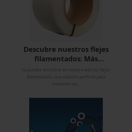
Descubre nuestros flejes
filamentados: Más
resistencia y seguridad
Ya puedes encontrar en nuestra web los flejes
para tu embalaje
filamentados, una solución perfecta para
mantener tus...