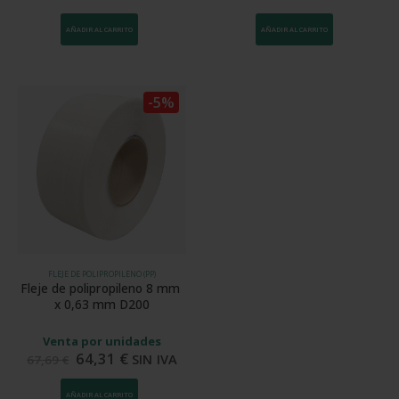
AÑADIR AL CARRITO
AÑADIR AL CARRITO
-5%
FLEJE DE POLIPROPILENO (PP)
Fleje de polipropileno 8 mm 
x 0,63 mm D200
Venta por unidades
64,31
€
SIN IVA
67,69
€
AÑADIR AL CARRITO